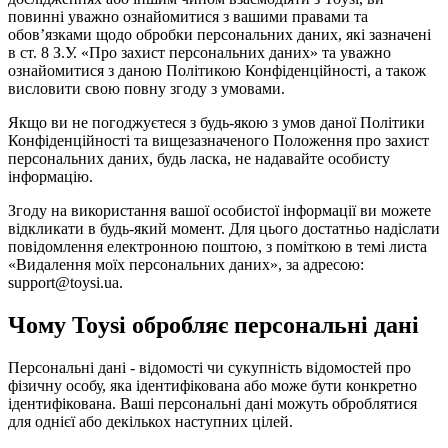
повинні уважно ознайомитися з вашими правами та
обов’язками щодо обробки персональних даних, які зазначені
в ст. 8 З.У. «Про захист персональних даних» та уважно
ознайомитися з даною Політикою Конфіденційності, а також
висловити свою повну згоду з умовами.
Якщо ви не погоджуєтеся з будь-якою з умов даної Політики
Конфіденційності та вищезазначеного Положення про захист
персональних даних, будь ласка, не надавайте особисту
інформацію.
Згоду на використання вашої особистої інформації ви можете
відкликати в будь-який момент. Для цього достатньо надіслати
повідомлення електронною поштою, з поміткою в темі листа
«Видалення моїх персональних даних», за адресою:
support@toysi.ua.
Чому Toysi обробляє персональні дані
Персональні дані - відомості чи сукупність відомостей про
фізичну особу, яка ідентифікована або може бути конкретно
ідентифікована. Ваші персональні дані можуть оброблятися
для однієї або декількох наступних цілей.