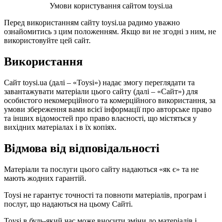
Умови користування сайтом toysi.ua
Перед використанням сайту toysi.ua радимо уважно
ознайомитись з цим положенням. Якщо ви не згодні з ним, не
використовуйте цей сайт.
Використання
Сайт toysi.ua (далі – «Toysi») надає змогу переглядати та
завантажувати матеріали цього сайту (далі – «Сайт») для
особистого некомерційного та комерційного використання, за
умови збереження вами всієї інформації про авторське право
та інших відомостей про право власності, що містяться у
вихідних матеріалах і в їх копіях.
Відмова від відповідальності
Матеріали та послуги цього сайту надаються «як є» та не
мають жодних гарантій.
Toysi не гарантує точності та повноти матеріалів, програм і
послуг, що надаються на цьому Сайті.
Toysi в будь-який час може вносити зміни до матеріалів і