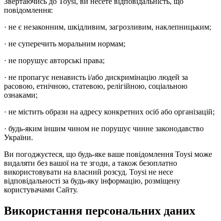
Звертаючись до Toysi, ви несете відповідальність, що
повідомлення:
· не є незаконним, шкідливим, загрозливим, наклепницьким;
· не суперечить моральним нормам;
· не порушує авторські права;
· не пропагує ненависть і/або дискримінацію людей за
расовою, етнічною, статевою, релігійною, соціальною
ознаками;
· не містить образи на адресу конкретних осіб або організацій;
· будь-яким іншим чином не порушує чинне законодавство
України.
Ви погоджуєтеся, що будь-яке ваше повідомлення Toysi може
видаляти без вашої на те згоди, а також безоплатно
використовувати на власний розсуд. Toysi не несе
відповідальності за будь-яку інформацію, розміщену
користувачами Сайту.
Використання персональних даних