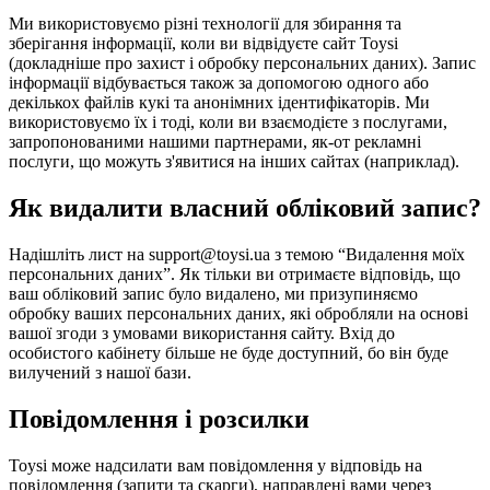
Ми використовуємо різні технології для збирання та
зберігання інформації, коли ви відвідуєте сайт Toysi
(
докладніше про захист і обробку персональних даних
). Запис
інформації відбувається також за допомогою одного або
декількох файлів кукі та анонімних ідентифікаторів. Ми
використовуємо їх і тоді, коли ви взаємодієте з послугами,
запропонованими нашими партнерами, як-от рекламні
послуги, що можуть з'явитися на інших сайтах (наприклад).
Як видалити власний обліковий запис?
Надішліть лист на support@toysi.ua з темою “Видалення моїх
персональних даних”. Як тільки ви отримаєте відповідь, що
ваш обліковий запис було видалено, ми призупиняємо
обробку ваших персональних даних, які обробляли на основі
вашої згоди з умовами використання сайту. Вхід до
особистого кабінету більше не буде доступний, бо він буде
вилучений з нашої бази.
Повідомлення і розсилки
Toysi може надсилати вам повідомлення у відповідь на
повідомлення (запити та скарги), направлені вами через