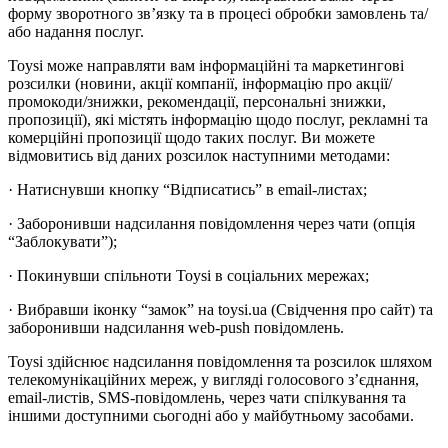
форму зворотного зв’язку та в процесі обробки замовлень та/
або надання послуг.
Toysi може направляти вам інформаційні та маркетингові
розсилки (новини, акції компанії, інформацію про акції/
промокоди/знижки, рекомендації, персональні знижки,
пропозиції), які містять інформацію щодо послуг, рекламні та
комерційні пропозиції щодо таких послуг. Ви можете
відмовитись від даних розсилок наступними методами:
· Натиснувши кнопку “Відписатись” в email-листах;
· Заборонивши надсилання повідомлення через чати (опція
“Заблокувати”);
· Покинувши спільноти Toysi в соціальних мережах;
· Вибравши іконку “замок” на toysi.ua (Свідчення про сайт) та
заборонивши надсилання web-push повідомлень.
Toysi здійснює надсилання повідомлення та розсилок шляхом
телекомунікаційних мереж, у вигляді голосового з’єднання,
email-листів, SMS-повідомлень, через чати спілкування та
іншими доступними сьогодні або у майбутньому засобами.