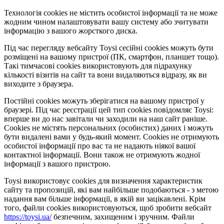
Технологія cookies не містить особистої інформації та не може
жодним чином налаштовувати вашу систему або зчитувати
інформацію з вашого жорсткого диска.
Під час перегляду вебсайту Toysi сесійні cookies можуть бути
розміщені на вашому пристрої (ПК, смартфон, планшет тощо).
Такі тимчасові cookies використовують для підрахунку
кількості візитів на сайт та вони видаляються відразу, як ви
виходите з браузера.
Постійні cookies можуть зберігатися на вашому пристрої у
браузері. Під час реєстрації цей тип cookies повідомляє Toysi:
вперше ви до нас завітали чи заходили на наш сайт раніше.
Cookies не містять персональних (особистих) даних і можуть
бути видалені вами у будь-який момент. Сookies не отримують
особистої інформації про вас та не надають ніякої вашої
контактної інформації. Вони також не отримують жодної
інформації з вашого пристрою.
Toysi використовує cookies для визначення характеристик
сайту та пропозицій, які вам найбільше подобаються - з метою
надання вам більше інформації, в якій ви зацікавлені. Крім
того, файли cookies використовуються, щоб зробити вебсайт
https://toysi.ua/
безпечним, захищеним і зручним. Файли