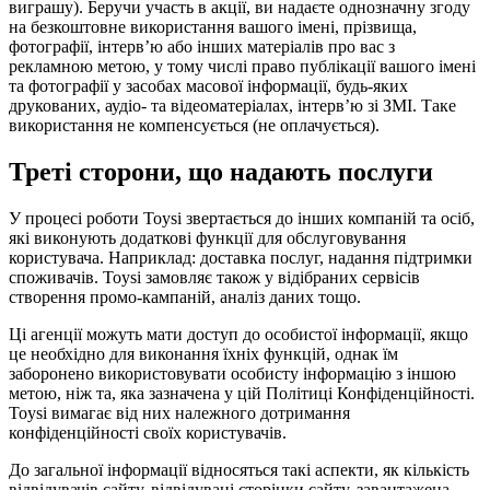
виграшу). Беручи участь в акції, ви надаєте однозначну згоду
на безкоштовне використання вашого імені, прізвища,
фотографії, інтерв’ю або інших матеріалів про вас з
рекламною метою, у тому числі право публікації вашого імені
та фотографії у засобах масової інформації, будь-яких
друкованих, аудіо- та відеоматеріалах, інтерв’ю зі ЗМІ. Таке
використання не компенсується (не оплачується).
Треті сторони, що надають послуги
У процесі роботи Toysi звертається до інших компаній та осіб,
які виконують додаткові функції для обслуговування
користувача. Наприклад: доставка послуг, надання підтримки
споживачів. Toysi замовляє також у відібраних сервісів
створення промо-кампаній, аналіз даних тощо.
Ці агенції можуть мати доступ до особистої інформації, якщо
це необхідно для виконання їхніх функцій, однак їм
заборонено використовувати особисту інформацію з іншою
метою, ніж та, яка зазначена у цій Політиці Конфіденційності.
Toysi вимагає від них належного дотримання
конфіденційності своїх користувачів.
До загальної інформації відносяться такі аспекти, як кількість
відвідувачів сайту, відвідувані сторінки сайту, завантажена