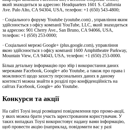
який знаходиться за адресою: Headquarters 1601 S. California
Ave. Palo Alto, CA 94304, USA, телефон: +1 (650) 543-4800;
· Соціального форуму Youtube (youtube.com) , управління яким
здійснюється з офісу компанії YouTube, LLC, який знаходиться
за адресою: 901 Cherry Ave., San Bruno, CA 94066, USA,
телефон: +1 (650) 253-0000;
· Соціальної мережі Google+ (plus.google.com), управління
якою здійснюється з офісу компанії 1600 Amphitheatre Parkway,
Mountain View, CA 94043, USA, телефон: +1 (650) 253-0000.
Більш детальну інформацію про збір і використання даних
мережами Facebook, Google+ або Youtube, а також про права і
можливості щодо захисту персональних даних в даному
контексті можна знайти в розділі про конфіденційність на
сайтах Facebook, Google+ або Youtube.
Конкурси та акції
На сайті Toysi іноді розміщені повідомлення про промо-акції,
у яких можна брати участь зареєстрованим користувачам. У
таких випадках Toysi використовує надану вами інформацію,
щоб провести акцію (наприклад, повідомити вас у разі