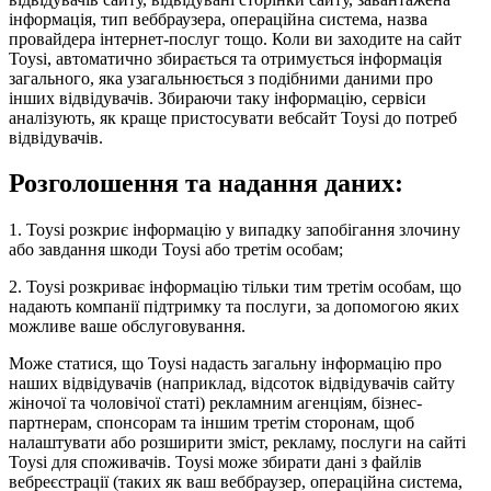
інформація, тип веббраузера, операційна система, назва
провайдера інтернет-послуг тощо. Коли ви заходите на сайт
Toysi, автоматично збирається та отримується інформація
загального, яка узагальнюється з подібними даними про
інших відвідувачів. Збираючи таку інформацію, сервіси
аналізують, як краще пристосувати вебсайт Toysi до потреб
відвідувачів.
Розголошення та надання даних:
1. Toysi розкриє інформацію у випадку запобігання злочину
або завдання шкоди Toysi або третім особам;
2. Toysi розкриває інформацію тільки тим третім особам, що
надають компанії підтримку та послуги, за допомогою яких
можливе ваше обслуговування.
Може статися, що Toysi надасть загальну інформацію про
наших відвідувачів (наприклад, відсоток відвідувачів сайту
жіночої та чоловічої статі) рекламним агенціям, бізнес-
партнерам, спонсорам та іншим третім сторонам, щоб
налаштувати або розширити зміст, рекламу, послуги на сайті
Toysi для споживачів. Toysi може збирати дані з файлів
вебреєстрації (таких як ваш веббраузер, операційна система,