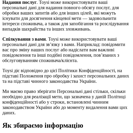
Надання послуг
. Toysi може використовувати ваші
персональні дані для надання повного обсягу послуг, для
обробки ваших запитів або для інших цілей, які можуть
існувати для досягнення кінцевої мети — задовольнити
інтереси споживача, а також для запобігання та розслідування
випадків шахрайства та інших зловживань.
Спілкування з вами
. Toysi може використовувати ваші
персональні дані для зв’язку з вами. Наприклад: повідомити
вас про зміну наших послуг або надіслати вам важливі
повідомлення та інші подібні повідомлення, пов’язаних з
обслуговуванням споживача/клієнта.
Toysi діє відповідно до цієї Політики Конфіденційності, на
підставі Положення про обробку і захист персональних даних
та на підставі чинного законодавства України.
Ми маємо право зберігати Персональні дані стільки, скільки
необхідно для реалізації мети, що зазначена у даній Політиці
конфіденційності або у строки, встановлені чинним
законодавством України або до моменту видалення вами цих
даних.
Як збираємо інформацію