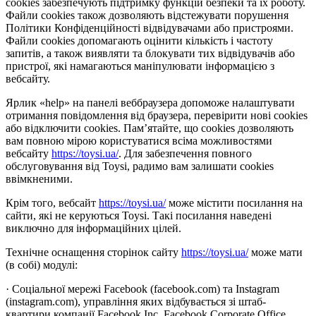
cookies забезпечують підтримку функцій безпеки та їх роботу.
Файли cookies також дозволяють відстежувати порушення
Політики Конфіденційності відвідувачами або пристроями.
Файли cookies допомагають оцінити кількість і частоту
запитів, а також виявляти та блокувати тих відвідувачів або
пристрої, які намагаються маніпулювати інформацією з
вебсайту.
Ярлик «help» на панелі веббраузера допоможе налаштувати
отримання повідомлення від браузера, перевірити нові cookies
або відключити cookies. Пам’ятайте, що cookies дозволяють
вам повною мірою користуватися всіма можливостями
вебсайту
https://toysi.ua/
. Для забезпечення повного
обслуговування від Toysi, радимо вам залишати cookies
ввімкненими.
Крім того, вебсайт
https://toysi.ua/
може містити посилання на
сайти, які не керуються Toysi. Такі посилання наведені
виключно для інформаційних цілей.
Технічне оснащення сторінок сайту
https://toysi.ua/
може мати
(в собі) модулі:
· Соціальної мережі Facebook (facebook.com) та Instagram
(instagram.com), управління яких відбувається зі штаб-
квартири компанії Facebook Inc, Facebook Corporate Office,