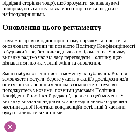
відвідані сторінки тощо), щоб зрозуміти, як відвідувачі
подорожують сайтом та які його сторінки та розділи є
найпопулярнішими.
Оновлення цього регламенту
Toysi має право в односторонньому порядку змінювати та
оновлювати частини чи повністю Політику Конфіденційності
в будь-який час, без попереднього повідомлення. У цьому
випадку радимо час від часу переглядати Політику, щоб
дізнаватися про актуальні зміни та оновлення.
Зміни набувають чинності з моменту їх публікації. Коли ви
замовляєте послуги, берете участь в акції/в дослідженнях/в
опитуваннях або іншим чином взаємодієте з Toysi, ви
погоджуєтесь з новими, повними умовами Політики
Конфіденційності в тій редакції, що діє на цей момент. У
випадку визнання недійсною або нездійсненною будь-якої
частини даної Політики конфіденційності, інші її частини
будуть залишатися чинними.