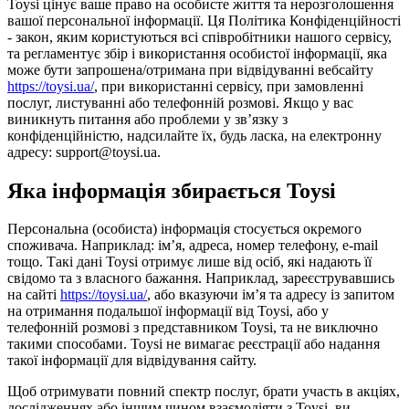
Toysi цінує ваше право на особисте життя та нерозголошення
вашої персональної інформації. Ця Політика Конфіденційності
- закон, яким користуються всі співробітники нашого сервісу,
та регламентує збір і використання особистої інформації, яка
може бути запрошена/отримана при відвідуванні вебсайту
https://toysi.ua/
, при використанні сервісу, при замовленні
послуг, листуванні або телефонній розмові. Якщо у вас
виникнуть питання або проблеми у зв’язку з
конфіденційністю, надсилайте їх, будь ласка, на електронну
адресу: support@toysi.ua.
Яка інформація збирається Toysi
Персональна (особиста) інформація стосується окремого
споживача. Наприклад: ім’я, адреса, номер телефону, e-mail
тощо. Такі дані Toysi отримує лише від осіб, які надають її
свідомо та з власного бажання. Наприклад, зареєструвавшись
на сайті
https://toysi.ua/
, або вказуючи ім’я та адресу із запитом
на отримання подальшої інформації від Toysi, або у
телефонній розмові з представником Toysi, та не виключно
такими способами. Toysi не вимагає реєстрації або надання
такої інформації для відвідування сайту.
Щоб отримувати повний спектр послуг, брати участь в акціях,
дослідженнях або іншим чином взаємодіяти з Toysi, ви