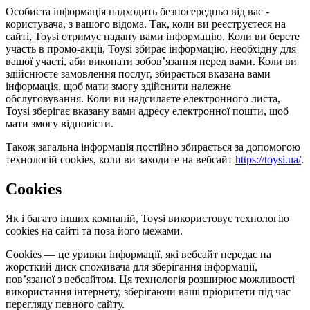
Особиста інформація надходить безпосередньо від вас -
користувача, з вашого відома. Так, коли ви реєструєтеся на
сайті, Toysi отримує надану вами інформацію. Коли ви берете
участь в промо-акції, Toysi збирає інформацію, необхідну для
вашої участі, аби виконати зобов’язання перед вами. Коли ви
здійснюєте замовлення послуг, збирається вказана вами
інформація, щоб мати змогу здійснити належне
обслуговування. Коли ви надсилаєте електронного листа,
Toysi зберігає вказану вами адресу електронної пошти, щоб
мати змогу відповісти.
Також загальна інформація постійно збирається за допомогою
технологій cookies, коли ви заходите на вебсайт
https://toysi.ua/
.
Cookies
Як і багато інших компаній, Toysi використовує технологію
cookies на сайті та поза його межами.
Cookies — це уривки інформації, які вебсайт передає на
жорсткий диск споживача для зберігання інформації,
пов’язаної з вебсайтом. Ця технологія розширює можливості
використання інтернету, зберігаючи ваші пріоритети під час
перегляду певного сайту.