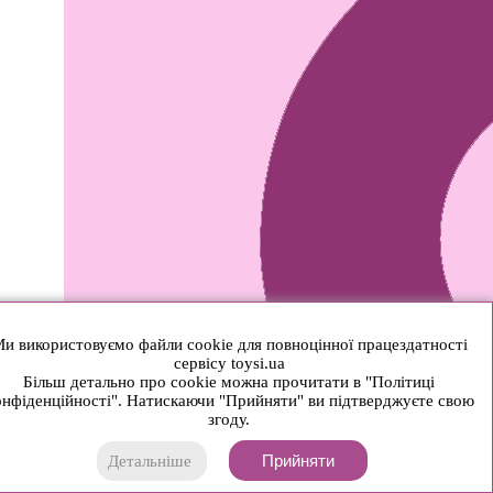
и використовуємо файли cookie для повноцінної працездатності
сервісу toysi.ua
Більш детально про cookie можна прочитати в "Політиці
нфіденційності". Натискаючи "Прийняти" ви підтверджуєте свою
згоду.
Прийняти
Детальніше