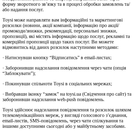
форму зворотного зв’язку та в процесі обробки замовлень та/
або надання послуг.
Toysi може направляти вам інформаційні та маркетингові
розсилки (новини, акції компанії, інформацію про акції/
промокоди/знижки, рекомендації, персональні знижки,
пропозиції), які містять інформацію щодо послуг, рекламні та
комерційні пропозиції щодо таких послуг. Ви можете
відмовитись від даних розсилок наступними методами:
· Натиснувши кнопку “Відписатись” в email-листах;
· Заборонивши надсилання повідомлення через чати (опція
“Заблокувати”);
· Покинувши спільноти Toysi в соціальних мережах;
· Вибравши іконку “замок” на toysi.ua (Свідчення про сайт) та
заборонивши надсилання web-push повідомлень.
Toysi здійснює надсилання повідомлення та розсилок шляхом
телекомунікаційних мереж, у вигляді голосового з’єднання,
email-листів, SMS-повідомлень, через чати спілкування та
іншими доступними сьогодні або у майбутньому засобами.