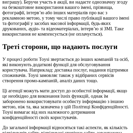
виграшу). Беручи участь в акції, ви надаєте однозначну згоду
на безкоштовне використання вашого імені, прізвища,
фотографії, інтерв’ю або інших матеріалів про вас з
рекламною метою, у тому числі право публікації вашого імені
та фотографії у засобах масової інформації, будь-яких
друкованих, аудіо- та відеоматеріалах, інтерв’ю зі ЗМІ. Таке
використання не компенсується (не оплачується).
Треті сторони, що надають послуги
У процесі роботи Toysi звертається до інших компаній та осіб,
які виконують додаткові функції для обслуговування
користувача. Наприклад: доставка послуг, надання підтримки
споживачів. Toysi замовляє також у відібраних сервісів
створення промо-кампаній, аналіз даних тощо.
Ці агенції можуть мати доступ до особистої інформації, якщо
це необхідно для виконання їхніх функцій, однак їм
заборонено використовувати особисту інформацію з іншою
метою, ніж та, яка зазначена у цій Політиці Конфіденційності.
Toysi вимагає від них належного дотримання
конфіденційності своїх користувачів.
До загальної інформації відносяться такі аспекти, як кількість
відвідувачів сайту, відвідувані сторінки сайту, завантажена