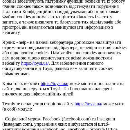
cookies забезпечують підтримку функцій безпеки та їх роботу.
Файли cookies також дозволяють відстежувати порушення
Політики Конфіденційності відвідувачами або пристроями.
Файли cookies допомагають оцінити кількість і частоту
запитів, а також виявляти та блокувати тих відвідувачів або
пристрої, які намагаються маніпулювати інформацією з
вебсайту.
Ярлик «help» на панелі веббраузера допоможе налаштувати
отримання повідомлення від браузера, перевірити нові cookies
або відключити cookies. Пам’ятайте, що cookies дозволяють
вам повною мірою користуватися всіма можливостями
вебсайту
https://toysi.ua/
. Для забезпечення повного
обслуговування від Toysi, радимо вам залишати cookies
ввімкненими.
Крім того, вебсайт
https://toysi.ua/
може містити посилання на
сайти, які не керуються Toysi. Такі посилання наведені
виключно для інформаційних цілей.
Технічне оснащення сторінок сайту
https://toysi.ua/
може мати
(в собі) модулі:
· Соціальної мережі Facebook (facebook.com) та Instagram
(instagram.com), управління яких відбувається зі штаб-
квартири компанії Facebook Inc, Facebook Corporate Office,