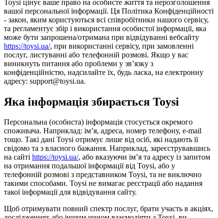
Toysi цінує ваше право на особисте життя та нерозголошення
вашої персональної інформації. Ця Політика Конфіденційності
- закон, яким користуються всі співробітники нашого сервісу,
та регламентує збір і використання особистої інформації, яка
може бути запрошена/отримана при відвідуванні вебсайту
https://toysi.ua/
, при використанні сервісу, при замовленні
послуг, листуванні або телефонній розмові. Якщо у вас
виникнуть питання або проблеми у зв’язку з
конфіденційністю, надсилайте їх, будь ласка, на електронну
адресу: support@toysi.ua.
Яка інформація збирається Toysi
Персональна (особиста) інформація стосується окремого
споживача. Наприклад: ім’я, адреса, номер телефону, e-mail
тощо. Такі дані Toysi отримує лише від осіб, які надають її
свідомо та з власного бажання. Наприклад, зареєструвавшись
на сайті
https://toysi.ua/
, або вказуючи ім’я та адресу із запитом
на отримання подальшої інформації від Toysi, або у
телефонній розмові з представником Toysi, та не виключно
такими способами. Toysi не вимагає реєстрації або надання
такої інформації для відвідування сайту.
Щоб отримувати повний спектр послуг, брати участь в акціях,
дослідженнях або іншим чином взаємодіяти з Toysi, ви