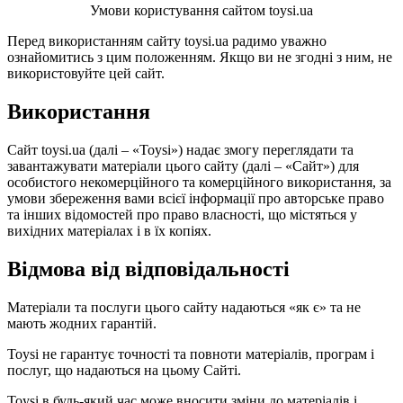
Умови користування сайтом toysi.ua
Перед використанням сайту toysi.ua радимо уважно
ознайомитись з цим положенням. Якщо ви не згодні з ним, не
використовуйте цей сайт.
Використання
Сайт toysi.ua (далі – «Toysi») надає змогу переглядати та
завантажувати матеріали цього сайту (далі – «Сайт») для
особистого некомерційного та комерційного використання, за
умови збереження вами всієї інформації про авторське право
та інших відомостей про право власності, що містяться у
вихідних матеріалах і в їх копіях.
Відмова від відповідальності
Матеріали та послуги цього сайту надаються «як є» та не
мають жодних гарантій.
Toysi не гарантує точності та повноти матеріалів, програм і
послуг, що надаються на цьому Сайті.
Toysi в будь-який час може вносити зміни до матеріалів і