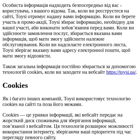
Особиста інформація надходить безпосередньо від вас -
користувача, з вашого відома. Так, коли ви реєструєтеся на
сайті, Toysi отримує надану вами інформацію. Коли ви берете
участь в промо-акції, Toysi збирає інформацію, необхідну для
вашої участі, аби виконати зобов’язання перед вами. Коли ви
здійснюєте замовлення послуг, збирається вказана вами
інформація, щоб мати змогу здійснити належне
обслуговування. Коли ви надсилаєте електронного листа,
Toysi зберігає вказану вами адресу електронної пошти, щоб
мати змогу відповісти.
Також загальна інформація постійно збирається за допомогою
технологій cookies, коли ви заходите на вебсайт
https://toysi.ua/
.
Cookies
Як і багато інших компаній, Toysi використовує технологію
cookies на сайті та поза його межами.
Cookies — це уривки інформації, які вебсайт передає на
жорсткий диск споживача для зберігання інформації,
пов’язаної з вебсайтом. Ця технологія розширює можливості
використання інтернету, зберігаючи ваші пріоритети під час
перегляду певного сайту.