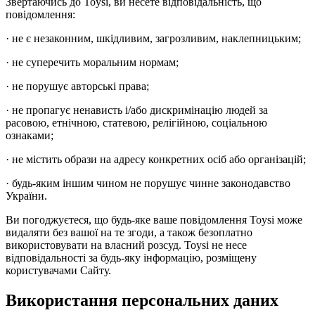
Звертаючись до Toysi, ви несете відповідальність, що
повідомлення:
· не є незаконним, шкідливим, загрозливим, наклепницьким;
· не суперечить моральним нормам;
· не порушує авторські права;
· не пропагує ненависть і/або дискримінацію людей за
расовою, етнічною, статевою, релігійною, соціальною
ознаками;
· не містить образи на адресу конкретних осіб або організацій;
· будь-яким іншим чином не порушує чинне законодавство
України.
Ви погоджуєтеся, що будь-яке ваше повідомлення Toysi може
видаляти без вашої на те згоди, а також безоплатно
використовувати на власний розсуд. Toysi не несе
відповідальності за будь-яку інформацію, розміщену
користувачами Сайту.
Використання персональних даних