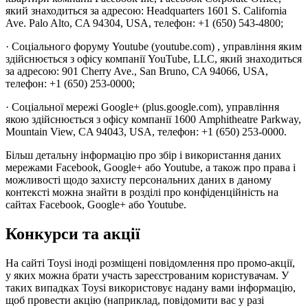
який знаходиться за адресою: Headquarters 1601 S. California
Ave. Palo Alto, CA 94304, USA, телефон: +1 (650) 543-4800;
· Соціального форуму Youtube (youtube.com) , управління яким
здійснюється з офісу компанії YouTube, LLC, який знаходиться
за адресою: 901 Cherry Ave., San Bruno, CA 94066, USA,
телефон: +1 (650) 253-0000;
· Соціальної мережі Google+ (plus.google.com), управління
якою здійснюється з офісу компанії 1600 Amphitheatre Parkway,
Mountain View, CA 94043, USA, телефон: +1 (650) 253-0000.
Більш детальну інформацію про збір і використання даних
мережами Facebook, Google+ або Youtube, а також про права і
можливості щодо захисту персональних даних в даному
контексті можна знайти в розділі про конфіденційність на
сайтах Facebook, Google+ або Youtube.
Конкурси та акції
На сайті Toysi іноді розміщені повідомлення про промо-акції,
у яких можна брати участь зареєстрованим користувачам. У
таких випадках Toysi використовує надану вами інформацію,
щоб провести акцію (наприклад, повідомити вас у разі