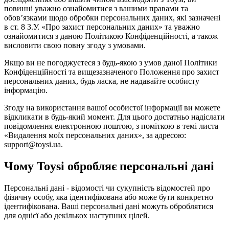
повинні уважно ознайомитися з вашими правами та
обов’язками щодо обробки персональних даних, які зазначені
в ст. 8 З.У. «Про захист персональних даних» та уважно
ознайомитися з даною Політикою Конфіденційності, а також
висловити свою повну згоду з умовами.
Якщо ви не погоджуєтеся з будь-якою з умов даної Політики
Конфіденційності та вищезазначеного Положення про захист
персональних даних, будь ласка, не надавайте особисту
інформацію.
Згоду на використання вашої особистої інформації ви можете
відкликати в будь-який момент. Для цього достатньо надіслати
повідомлення електронною поштою, з поміткою в темі листа
«Видалення моїх персональних даних», за адресою:
support@toysi.ua.
Чому Toysi обробляє персональні дані
Персональні дані - відомості чи сукупність відомостей про
фізичну особу, яка ідентифікована або може бути конкретно
ідентифікована. Ваші персональні дані можуть оброблятися
для однієї або декількох наступних цілей.