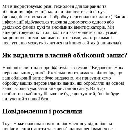
Ми використовуємо різні технології для збирання та
зберігання інформації, коли ви відвідуєте сайт Toysi
(
докладніше про захист і обробку персональних даних
). Запис
інформації відбувається також за допомогою одного або
декількох файлів кукі та анонімних ідентифікаторів. Ми
використовуємо їх і тоді, коли ви взаємодієте з послугами,
запропонованими нашими партнерами, як-от рекламні
послуги, що можуть з'явитися на інших сайтах (наприклад).
Як видалити власний обліковий запис?
Надішліть лист на support@toysi.ua з темою “Видалення моїх
персональних даних”. Як тільки ви отримаєте відповідь, що
ваш обліковий запис було видалено, ми призупиняємо
обробку ваших персональних даних, які обробляли на основі
вашої згоди з умовами використання сайту. Вхід до
особистого кабінету більше не буде доступний, бо він буде
вилучений з нашої бази.
Повідомлення і розсилки
Toysi може надсилати вам повідомлення у відповідь на
повідомлення (запити та скарги), направлені вами через