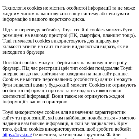
Технологія cookies не містить особистої інформації та не може
жодним чином налаштовувати вашу систему або зчитувати
інформацію з вашого жорсткого диска.
Під час перегляду вебсайту Toysi сесійні cookies можуть бути
розміщені на вашому пристрої (ПК, смартфон, планшет тощо).
Такі тимчасові cookies використовують для підрахунку
кількості візитів на сайт та вони видаляються відразу, як ви
виходите з браузера.
Постійні cookies можуть зберігатися на вашому пристрої у
браузері. Під час реєстрації цей тип cookies повідомляє Toysi:
вперше ви до нас завітали чи заходили на наш сайт раніше.
Cookies не містять персональних (особистих) даних і можуть
бути видалені вами у будь-який момент. Сookies не отримують
особистої інформації про вас та не надають ніякої вашої
контактної інформації. Вони також не отримують жодної
інформації з вашого пристрою.
Toysi використовує cookies для визначення характеристик
сайту та пропозицій, які вам найбільше подобаються - з метою
надання вам більше інформації, в якій ви зацікавлені. Крім
того, файли cookies використовуються, щоб зробити вебсайт
https://toysi.ua/
безпечним, захищеним і зручним. Файли