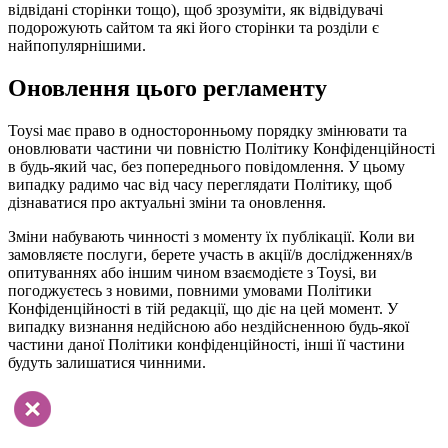
відвідані сторінки тощо), щоб зрозуміти, як відвідувачі
подорожують сайтом та які його сторінки та розділи є
найпопулярнішими.
Оновлення цього регламенту
Toysi має право в односторонньому порядку змінювати та
оновлювати частини чи повністю Політику Конфіденційності
в будь-який час, без попереднього повідомлення. У цьому
випадку радимо час від часу переглядати Політику, щоб
дізнаватися про актуальні зміни та оновлення.
Зміни набувають чинності з моменту їх публікації. Коли ви
замовляєте послуги, берете участь в акції/в дослідженнях/в
опитуваннях або іншим чином взаємодієте з Toysi, ви
погоджуєтесь з новими, повними умовами Політики
Конфіденційності в тій редакції, що діє на цей момент. У
випадку визнання недійсною або нездійсненною будь-якої
частини даної Політики конфіденційності, інші її частини
будуть залишатися чинними.