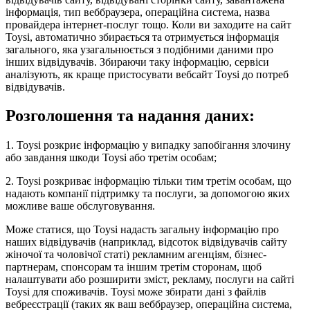
інформація, тип веббраузера, операційна система, назва
провайдера інтернет-послуг тощо. Коли ви заходите на сайт
Toysi, автоматично збирається та отримується інформація
загального, яка узагальнюється з подібними даними про
інших відвідувачів. Збираючи таку інформацію, сервіси
аналізують, як краще пристосувати вебсайт Toysi до потреб
відвідувачів.
Розголошення та надання даних:
1. Toysi розкриє інформацію у випадку запобігання злочину
або завдання шкоди Toysi або третім особам;
2. Toysi розкриває інформацію тільки тим третім особам, що
надають компанії підтримку та послуги, за допомогою яких
можливе ваше обслуговування.
Може статися, що Toysi надасть загальну інформацію про
наших відвідувачів (наприклад, відсоток відвідувачів сайту
жіночої та чоловічої статі) рекламним агенціям, бізнес-
партнерам, спонсорам та іншим третім сторонам, щоб
налаштувати або розширити зміст, рекламу, послуги на сайті
Toysi для споживачів. Toysi може збирати дані з файлів
вебреєстрації (таких як ваш веббраузер, операційна система,