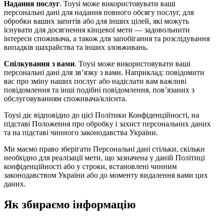
Надання послуг
. Toysi може використовувати ваші
персональні дані для надання повного обсягу послуг, для
обробки ваших запитів або для інших цілей, які можуть
існувати для досягнення кінцевої мети — задовольнити
інтереси споживача, а також для запобігання та розслідування
випадків шахрайства та інших зловживань.
Спілкування з вами
. Toysi може використовувати ваші
персональні дані для зв’язку з вами. Наприклад: повідомити
вас про зміну наших послуг або надіслати вам важливі
повідомлення та інші подібні повідомлення, пов’язаних з
обслуговуванням споживача/клієнта.
Toysi діє відповідно до цієї Політики Конфіденційності, на
підставі Положення про обробку і захист персональних даних
та на підставі чинного законодавства України.
Ми маємо право зберігати Персональні дані стільки, скільки
необхідно для реалізації мети, що зазначена у даній Політиці
конфіденційності або у строки, встановлені чинним
законодавством України або до моменту видалення вами цих
даних.
Як збираємо інформацію