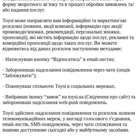
форму зворотного зв’язку та в процесі обробки замовлень та/
або надання послуг.
Toysi може направляти вам інформаційні та маркетингові
розсилки (новини, акції компанії, інформацію про акції/
промокоди/знижки, рекомендації, персональні знижки,
пропозиції), які містять інформацію щодо послуг, рекламні та
комерційні пропозиції щодо таких послуг. Ви можете
відмовитись від даних розсилок наступними методами:
· Натиснувши кнопку “Відписатись” в email-листах;
· Заборонивши надсилання повідомлення через чати (опція
“Заблокувати”);
· Покинувши спільноти Toysi в соціальних мережах;
· Вибравши іконку “замок” на toysi.ua (Свідчення про сайт) та
заборонивши надсилання web-push повідомлень.
Toysi здійснює надсилання повідомлення та розсилок шляхом
телекомунікаційних мереж, у вигляді голосового з’єднання,
email-листів, SMS-повідомлень, через чати спілкування та
іншими доступними сьогодні або у майбутньому засобами.