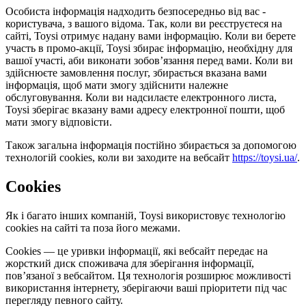
Особиста інформація надходить безпосередньо від вас -
користувача, з вашого відома. Так, коли ви реєструєтеся на
сайті, Toysi отримує надану вами інформацію. Коли ви берете
участь в промо-акції, Toysi збирає інформацію, необхідну для
вашої участі, аби виконати зобов’язання перед вами. Коли ви
здійснюєте замовлення послуг, збирається вказана вами
інформація, щоб мати змогу здійснити належне
обслуговування. Коли ви надсилаєте електронного листа,
Toysi зберігає вказану вами адресу електронної пошти, щоб
мати змогу відповісти.
Також загальна інформація постійно збирається за допомогою
технологій cookies, коли ви заходите на вебсайт
https://toysi.ua/
.
Cookies
Як і багато інших компаній, Toysi використовує технологію
cookies на сайті та поза його межами.
Cookies — це уривки інформації, які вебсайт передає на
жорсткий диск споживача для зберігання інформації,
пов’язаної з вебсайтом. Ця технологія розширює можливості
використання інтернету, зберігаючи ваші пріоритети під час
перегляду певного сайту.