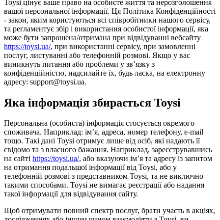
Toysi цінує ваше право на особисте життя та нерозголошення
вашої персональної інформації. Ця Політика Конфіденційності
- закон, яким користуються всі співробітники нашого сервісу,
та регламентує збір і використання особистої інформації, яка
може бути запрошена/отримана при відвідуванні вебсайту
https://toysi.ua/
, при використанні сервісу, при замовленні
послуг, листуванні або телефонній розмові. Якщо у вас
виникнуть питання або проблеми у зв’язку з
конфіденційністю, надсилайте їх, будь ласка, на електронну
адресу: support@toysi.ua.
Яка інформація збирається Toysi
Персональна (особиста) інформація стосується окремого
споживача. Наприклад: ім’я, адреса, номер телефону, e-mail
тощо. Такі дані Toysi отримує лише від осіб, які надають її
свідомо та з власного бажання. Наприклад, зареєструвавшись
на сайті
https://toysi.ua/
, або вказуючи ім’я та адресу із запитом
на отримання подальшої інформації від Toysi, або у
телефонній розмові з представником Toysi, та не виключно
такими способами. Toysi не вимагає реєстрації або надання
такої інформації для відвідування сайту.
Щоб отримувати повний спектр послуг, брати участь в акціях,
дослідженнях або іншим чином взаємодіяти з Toysi, ви