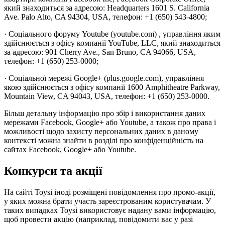
який знаходиться за адресою: Headquarters 1601 S. California
Ave. Palo Alto, CA 94304, USA, телефон: +1 (650) 543-4800;
· Соціального форуму Youtube (youtube.com) , управління яким
здійснюється з офісу компанії YouTube, LLC, який знаходиться
за адресою: 901 Cherry Ave., San Bruno, CA 94066, USA,
телефон: +1 (650) 253-0000;
· Соціальної мережі Google+ (plus.google.com), управління
якою здійснюється з офісу компанії 1600 Amphitheatre Parkway,
Mountain View, CA 94043, USA, телефон: +1 (650) 253-0000.
Більш детальну інформацію про збір і використання даних
мережами Facebook, Google+ або Youtube, а також про права і
можливості щодо захисту персональних даних в даному
контексті можна знайти в розділі про конфіденційність на
сайтах Facebook, Google+ або Youtube.
Конкурси та акції
На сайті Toysi іноді розміщені повідомлення про промо-акції,
у яких можна брати участь зареєстрованим користувачам. У
таких випадках Toysi використовує надану вами інформацію,
щоб провести акцію (наприклад, повідомити вас у разі