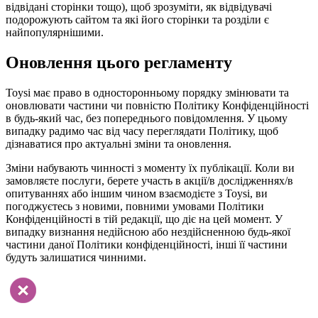
відвідані сторінки тощо), щоб зрозуміти, як відвідувачі
подорожують сайтом та які його сторінки та розділи є
найпопулярнішими.
Оновлення цього регламенту
Toysi має право в односторонньому порядку змінювати та
оновлювати частини чи повністю Політику Конфіденційності
в будь-який час, без попереднього повідомлення. У цьому
випадку радимо час від часу переглядати Політику, щоб
дізнаватися про актуальні зміни та оновлення.
Зміни набувають чинності з моменту їх публікації. Коли ви
замовляєте послуги, берете участь в акції/в дослідженнях/в
опитуваннях або іншим чином взаємодієте з Toysi, ви
погоджуєтесь з новими, повними умовами Політики
Конфіденційності в тій редакції, що діє на цей момент. У
випадку визнання недійсною або нездійсненною будь-якої
частини даної Політики конфіденційності, інші її частини
будуть залишатися чинними.