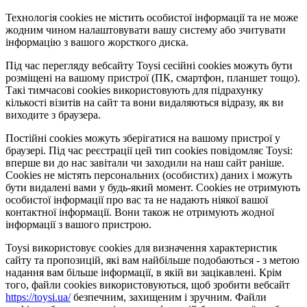
Технологія cookies не містить особистої інформації та не може
жодним чином налаштовувати вашу систему або зчитувати
інформацію з вашого жорсткого диска.
Під час перегляду вебсайту Toysi сесійні cookies можуть бути
розміщені на вашому пристрої (ПК, смартфон, планшет тощо).
Такі тимчасові cookies використовують для підрахунку
кількості візитів на сайт та вони видаляються відразу, як ви
виходите з браузера.
Постійні cookies можуть зберігатися на вашому пристрої у
браузері. Під час реєстрації цей тип cookies повідомляє Toysi:
вперше ви до нас завітали чи заходили на наш сайт раніше.
Cookies не містять персональних (особистих) даних і можуть
бути видалені вами у будь-який момент. Сookies не отримують
особистої інформації про вас та не надають ніякої вашої
контактної інформації. Вони також не отримують жодної
інформації з вашого пристрою.
Toysi використовує cookies для визначення характеристик
сайту та пропозицій, які вам найбільше подобаються - з метою
надання вам більше інформації, в якій ви зацікавлені. Крім
того, файли cookies використовуються, щоб зробити вебсайт
https://toysi.ua/
безпечним, захищеним і зручним. Файли