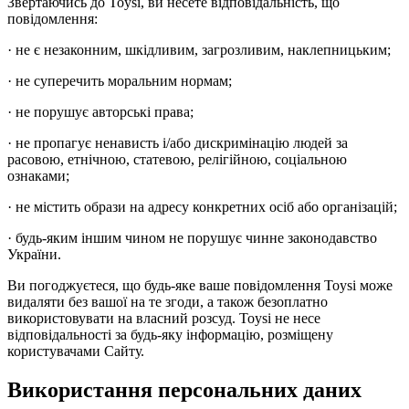
Звертаючись до Toysi, ви несете відповідальність, що
повідомлення:
· не є незаконним, шкідливим, загрозливим, наклепницьким;
· не суперечить моральним нормам;
· не порушує авторські права;
· не пропагує ненависть і/або дискримінацію людей за
расовою, етнічною, статевою, релігійною, соціальною
ознаками;
· не містить образи на адресу конкретних осіб або організацій;
· будь-яким іншим чином не порушує чинне законодавство
України.
Ви погоджуєтеся, що будь-яке ваше повідомлення Toysi може
видаляти без вашої на те згоди, а також безоплатно
використовувати на власний розсуд. Toysi не несе
відповідальності за будь-яку інформацію, розміщену
користувачами Сайту.
Використання персональних даних