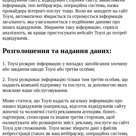
інформація, тип веббраузера, операційна система, назва
провайдера інтернет-послуг тощо. Коли ви заходите на сайт
Toysi, автоматично збирається та отримується інформація
загального, яка узагальнюється з подібними даними про
інших відвідувачів. Збираючи таку інформацію, сервіси
аналізують, як краще пристосувати вебсайт Toysi до потреб
відвідувачів.
Розголошення та надання даних:
1. Toysi розкриє інформацію у випадку запобігання злочину
або завдання шкоди Toysi або третім особам;
2. Toysi розкриває інформацію тільки тим третім особам, що
надають компанії підтримку та послуги, за допомогою яких
можливе ваше обслуговування.
Може статися, що Toysi надасть загальну інформацію про
наших відвідувачів (наприклад, відсоток відвідувачів сайту
жіночої та чоловічої статі) рекламним агенціям, бізнес-
партнерам, спонсорам та іншим третім сторонам, щоб
налаштувати або розширити зміст, рекламу, послуги на сайті
Toysi для споживачів. Toysi може збирати дані з файлів
вебреєстрації (таких як ваш веббраузер, операційна система,