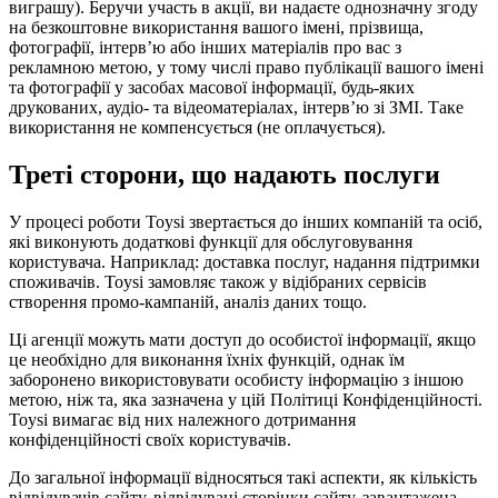
виграшу). Беручи участь в акції, ви надаєте однозначну згоду
на безкоштовне використання вашого імені, прізвища,
фотографії, інтерв’ю або інших матеріалів про вас з
рекламною метою, у тому числі право публікації вашого імені
та фотографії у засобах масової інформації, будь-яких
друкованих, аудіо- та відеоматеріалах, інтерв’ю зі ЗМІ. Таке
використання не компенсується (не оплачується).
Треті сторони, що надають послуги
У процесі роботи Toysi звертається до інших компаній та осіб,
які виконують додаткові функції для обслуговування
користувача. Наприклад: доставка послуг, надання підтримки
споживачів. Toysi замовляє також у відібраних сервісів
створення промо-кампаній, аналіз даних тощо.
Ці агенції можуть мати доступ до особистої інформації, якщо
це необхідно для виконання їхніх функцій, однак їм
заборонено використовувати особисту інформацію з іншою
метою, ніж та, яка зазначена у цій Політиці Конфіденційності.
Toysi вимагає від них належного дотримання
конфіденційності своїх користувачів.
До загальної інформації відносяться такі аспекти, як кількість
відвідувачів сайту, відвідувані сторінки сайту, завантажена