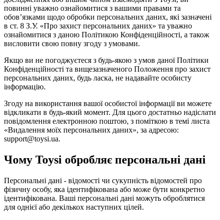
повинні уважно ознайомитися з вашими правами та
обов’язками щодо обробки персональних даних, які зазначені
в ст. 8 З.У. «Про захист персональних даних» та уважно
ознайомитися з даною Політикою Конфіденційності, а також
висловити свою повну згоду з умовами.
Якщо ви не погоджуєтеся з будь-якою з умов даної Політики
Конфіденційності та вищезазначеного Положення про захист
персональних даних, будь ласка, не надавайте особисту
інформацію.
Згоду на використання вашої особистої інформації ви можете
відкликати в будь-який момент. Для цього достатньо надіслати
повідомлення електронною поштою, з поміткою в темі листа
«Видалення моїх персональних даних», за адресою:
support@toysi.ua.
Чому Toysi обробляє персональні дані
Персональні дані - відомості чи сукупність відомостей про
фізичну особу, яка ідентифікована або може бути конкретно
ідентифікована. Ваші персональні дані можуть оброблятися
для однієї або декількох наступних цілей.