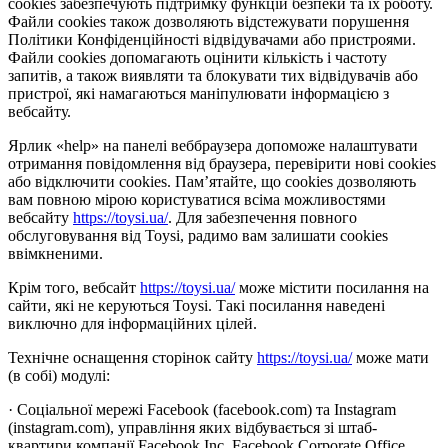
cookies забезпечують підтримку функцій безпеки та їх роботу.
Файли cookies також дозволяють відстежувати порушення
Політики Конфіденційності відвідувачами або пристроями.
Файли cookies допомагають оцінити кількість і частоту
запитів, а також виявляти та блокувати тих відвідувачів або
пристрої, які намагаються маніпулювати інформацією з
вебсайту.
Ярлик «help» на панелі веббраузера допоможе налаштувати
отримання повідомлення від браузера, перевірити нові cookies
або відключити cookies. Пам’ятайте, що cookies дозволяють
вам повною мірою користуватися всіма можливостями
вебсайту
https://toysi.ua/
. Для забезпечення повного
обслуговування від Toysi, радимо вам залишати cookies
ввімкненими.
Крім того, вебсайт
https://toysi.ua/
може містити посилання на
сайти, які не керуються Toysi. Такі посилання наведені
виключно для інформаційних цілей.
Технічне оснащення сторінок сайту
https://toysi.ua/
може мати
(в собі) модулі:
· Соціальної мережі Facebook (facebook.com) та Instagram
(instagram.com), управління яких відбувається зі штаб-
квартири компанії Facebook Inc, Facebook Corporate Office,