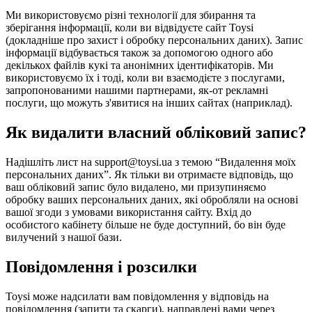
Ми використовуємо різні технології для збирання та
зберігання інформації, коли ви відвідуєте сайт Toysi
(
докладніше про захист і обробку персональних даних
). Запис
інформації відбувається також за допомогою одного або
декількох файлів кукі та анонімних ідентифікаторів. Ми
використовуємо їх і тоді, коли ви взаємодієте з послугами,
запропонованими нашими партнерами, як-от рекламні
послуги, що можуть з'явитися на інших сайтах (наприклад).
Як видалити власний обліковий запис?
Надішліть лист на support@toysi.ua з темою “Видалення моїх
персональних даних”. Як тільки ви отримаєте відповідь, що
ваш обліковий запис було видалено, ми призупиняємо
обробку ваших персональних даних, які обробляли на основі
вашої згоди з умовами використання сайту. Вхід до
особистого кабінету більше не буде доступний, бо він буде
вилучений з нашої бази.
Повідомлення і розсилки
Toysi може надсилати вам повідомлення у відповідь на
повідомлення (запити та скарги), направлені вами через