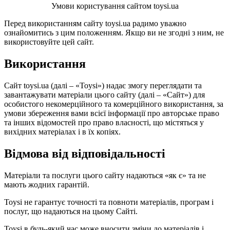
Умови користування сайтом toysi.ua
Перед використанням сайту toysi.ua радимо уважно
ознайомитись з цим положенням. Якщо ви не згодні з ним, не
використовуйте цей сайт.
Використання
Сайт toysi.ua (далі – «Toysi») надає змогу переглядати та
завантажувати матеріали цього сайту (далі – «Сайт») для
особистого некомерційного та комерційного використання, за
умови збереження вами всієї інформації про авторське право
та інших відомостей про право власності, що містяться у
вихідних матеріалах і в їх копіях.
Відмова від відповідальності
Матеріали та послуги цього сайту надаються «як є» та не
мають жодних гарантій.
Toysi не гарантує точності та повноти матеріалів, програм і
послуг, що надаються на цьому Сайті.
Toysi в будь-який час може вносити зміни до матеріалів і