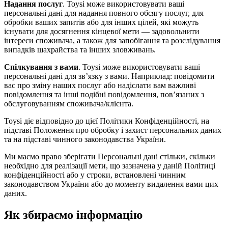
Надання послуг
. Toysi може використовувати ваші
персональні дані для надання повного обсягу послуг, для
обробки ваших запитів або для інших цілей, які можуть
існувати для досягнення кінцевої мети — задовольнити
інтереси споживача, а також для запобігання та розслідування
випадків шахрайства та інших зловживань.
Спілкування з вами
. Toysi може використовувати ваші
персональні дані для зв’язку з вами. Наприклад: повідомити
вас про зміну наших послуг або надіслати вам важливі
повідомлення та інші подібні повідомлення, пов’язаних з
обслуговуванням споживача/клієнта.
Toysi діє відповідно до цієї Політики Конфіденційності, на
підставі Положення про обробку і захист персональних даних
та на підставі чинного законодавства України.
Ми маємо право зберігати Персональні дані стільки, скільки
необхідно для реалізації мети, що зазначена у даній Політиці
конфіденційності або у строки, встановлені чинним
законодавством України або до моменту видалення вами цих
даних.
Як збираємо інформацію