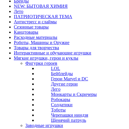
Бренды
NEW: БЫТОВАЯ ХИМИЯ
Лето
ПАТРИОТИЧЕСКАЯ ТЕМА
Антистресс и слаймы
Сезонные товары
Канцтовары
Расходные материалы
Роботы, Машины и Оружие
Товары для творчества
Интерактивные и обучающие игрушки
Мягкие игрушки, герои и куклы
Фигурки героев
LOL
Бейблейды
Герои Marvel и DC
Другие герои
Лего
Монкарты и Скричеры
Робокары
Солдатики
Тоботы
Черепашки ниндзя
Щенячий патруль
Заводные игрушки