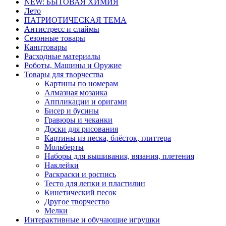
NEW: БЫТОВАЯ ХИМИЯ
Лето
ПАТРИОТИЧЕСКАЯ ТЕМА
Антистресс и слаймы
Сезонные товары
Канцтовары
Расходные материалы
Роботы, Машины и Оружие
Товары для творчества
Картины по номерам
Алмазная мозаика
Аппликации и оригами
Бисер и бусины
Гравюры и чеканки
Доски для рисования
Картины из песка, блёсток, глиттера
Мольберты
Наборы для вышивания, вязания, плетения
Наклейки
Раскраски и роспись
Тесто для лепки и пластилин
Кинетический песок
Другое творчество
Мелки
Интерактивные и обучающие игрушки