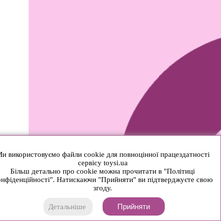
и використовуємо файли cookie для повноцінної працездатності
сервісу toysi.ua
Більш детально про cookie можна прочитати в "Політиці
нфіденційності". Натискаючи "Прийняти" ви підтверджуєте свою
згоду.
Прийняти
Детальніше