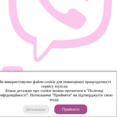
и використовуємо файли cookie для повноцінної працездатності
сервісу toysi.ua
Більш детально про cookie можна прочитати в "Політиці
нфіденційності". Натискаючи "Прийняти" ви підтверджуєте свою
згоду.
Прийняти
Детальніше