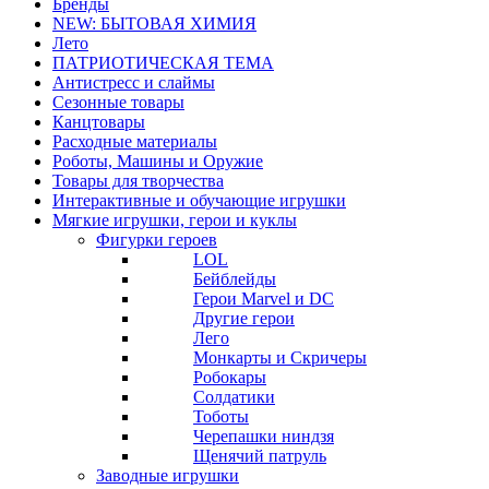
Бренды
NEW: БЫТОВАЯ ХИМИЯ
Лето
ПАТРИОТИЧЕСКАЯ ТЕМА
Антистресс и слаймы
Сезонные товары
Канцтовары
Расходные материалы
Роботы, Машины и Оружие
Товары для творчества
Интерактивные и обучающие игрушки
Мягкие игрушки, герои и куклы
Фигурки героев
LOL
Бейблейды
Герои Marvel и DC
Другие герои
Лего
Монкарты и Скричеры
Робокары
Солдатики
Тоботы
Черепашки ниндзя
Щенячий патруль
Заводные игрушки