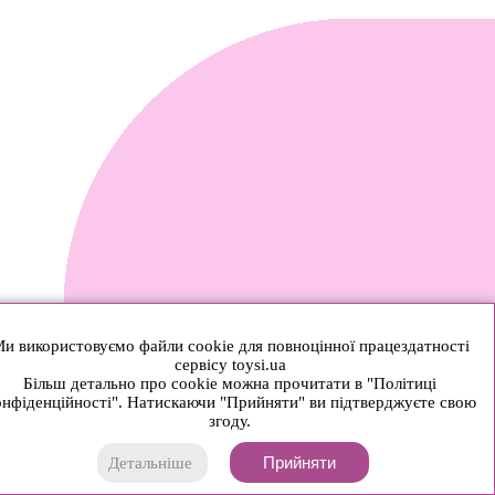
и використовуємо файли cookie для повноцінної працездатності
сервісу toysi.ua
Більш детально про cookie можна прочитати в "Політиці
нфіденційності". Натискаючи "Прийняти" ви підтверджуєте свою
згоду.
Прийняти
Детальніше