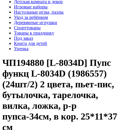
Детская комната и декор
Игровые наборы
Настольные игры, пазлы
Уход за ребёнком
Деревянные игрушки
Спорттовары
Товары к празднику
Под заказ
Книги для детей
Уценка
ЧП194880 [L-8034D] Пупс
функц L-8034D (1986557)
(24шт/2) 2 цвета, пьет-пис,
бутылочка, тарелочка,
вилка, ложка, р-р
пупса-34см, в кор. 25*11*37
см