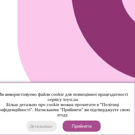
и використовуємо файли cookie для повноцінної працездатності
сервісу toysi.ua
Більш детально про cookie можна прочитати в "Політиці
нфіденційності". Натискаючи "Прийняти" ви підтверджуєте свою
згоду.
Прийняти
Детальніше