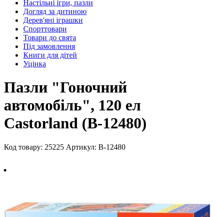
Настільні ігри, пазли
Догляд за дитиною
Дерев'яні іграшки
Спорттовари
Товари до свята
Під замовлення
Книги для дітей
Уцінка
Пазли "Гоночний
автомобіль", 120 ел
Castorland (В-12480)
Код товару: 25225
Артикул: В-12480