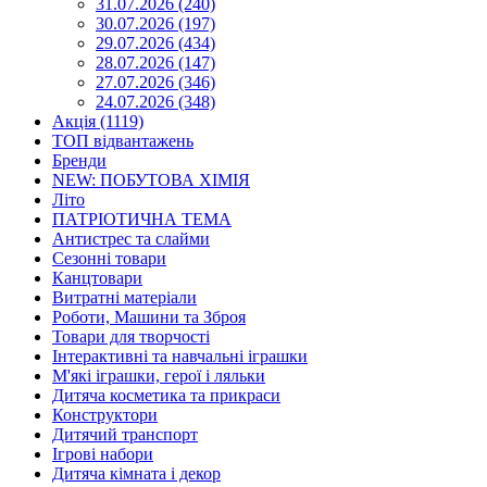
31.07.2026 (240)
30.07.2026 (197)
29.07.2026 (434)
28.07.2026 (147)
27.07.2026 (346)
24.07.2026 (348)
Акція (1119)
ТОП відвантажень
Бренди
NEW: ПОБУТОВА ХІМІЯ
Літо
ПАТРІОТИЧНА ТЕМА
Антистрес та слайми
Сезонні товари
Канцтовари
Витратні матеріали
Роботи, Машини та Зброя
Товари для творчості
Інтерактивні та навчальні іграшки
М'які іграшки, герої і ляльки
Дитяча косметика та прикраси
Конструктори
Дитячий транспорт
Ігрові набори
Дитяча кімната і декор