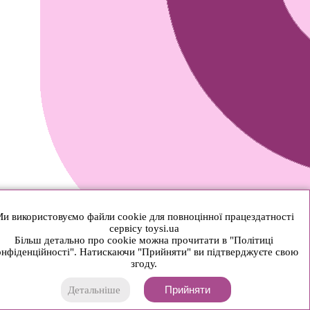
и використовуємо файли cookie для повноцінної працездатності
сервісу toysi.ua
Більш детально про cookie можна прочитати в "Політиці
нфіденційності". Натискаючи "Прийняти" ви підтверджуєте свою
згоду.
Прийняти
Детальніше