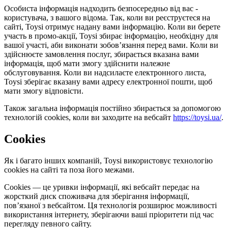
Особиста інформація надходить безпосередньо від вас -
користувача, з вашого відома. Так, коли ви реєструєтеся на
сайті, Toysi отримує надану вами інформацію. Коли ви берете
участь в промо-акції, Toysi збирає інформацію, необхідну для
вашої участі, аби виконати зобов’язання перед вами. Коли ви
здійснюєте замовлення послуг, збирається вказана вами
інформація, щоб мати змогу здійснити належне
обслуговування. Коли ви надсилаєте електронного листа,
Toysi зберігає вказану вами адресу електронної пошти, щоб
мати змогу відповісти.
Також загальна інформація постійно збирається за допомогою
технологій cookies, коли ви заходите на вебсайт
https://toysi.ua/
.
Cookies
Як і багато інших компаній, Toysi використовує технологію
cookies на сайті та поза його межами.
Cookies — це уривки інформації, які вебсайт передає на
жорсткий диск споживача для зберігання інформації,
пов’язаної з вебсайтом. Ця технологія розширює можливості
використання інтернету, зберігаючи ваші пріоритети під час
перегляду певного сайту.