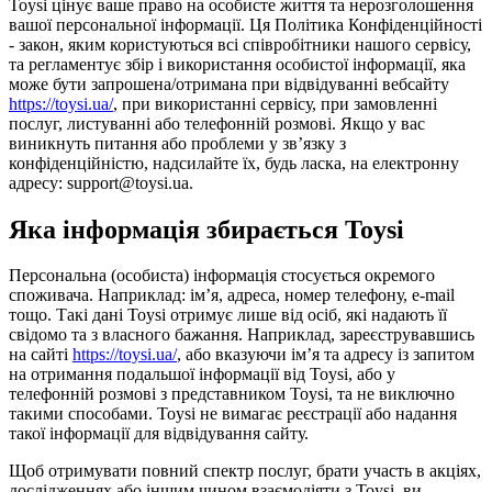
Toysi цінує ваше право на особисте життя та нерозголошення
вашої персональної інформації. Ця Політика Конфіденційності
- закон, яким користуються всі співробітники нашого сервісу,
та регламентує збір і використання особистої інформації, яка
може бути запрошена/отримана при відвідуванні вебсайту
https://toysi.ua/
, при використанні сервісу, при замовленні
послуг, листуванні або телефонній розмові. Якщо у вас
виникнуть питання або проблеми у зв’язку з
конфіденційністю, надсилайте їх, будь ласка, на електронну
адресу: support@toysi.ua.
Яка інформація збирається Toysi
Персональна (особиста) інформація стосується окремого
споживача. Наприклад: ім’я, адреса, номер телефону, e-mail
тощо. Такі дані Toysi отримує лише від осіб, які надають її
свідомо та з власного бажання. Наприклад, зареєструвавшись
на сайті
https://toysi.ua/
, або вказуючи ім’я та адресу із запитом
на отримання подальшої інформації від Toysi, або у
телефонній розмові з представником Toysi, та не виключно
такими способами. Toysi не вимагає реєстрації або надання
такої інформації для відвідування сайту.
Щоб отримувати повний спектр послуг, брати участь в акціях,
дослідженнях або іншим чином взаємодіяти з Toysi, ви