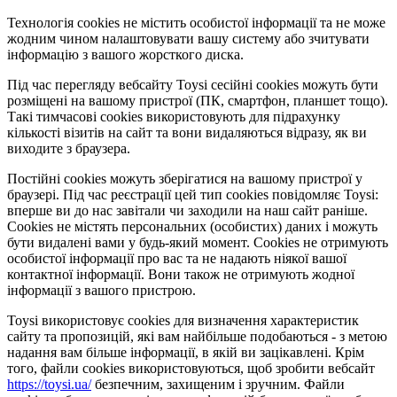
Технологія cookies не містить особистої інформації та не може
жодним чином налаштовувати вашу систему або зчитувати
інформацію з вашого жорсткого диска.
Під час перегляду вебсайту Toysi сесійні cookies можуть бути
розміщені на вашому пристрої (ПК, смартфон, планшет тощо).
Такі тимчасові cookies використовують для підрахунку
кількості візитів на сайт та вони видаляються відразу, як ви
виходите з браузера.
Постійні cookies можуть зберігатися на вашому пристрої у
браузері. Під час реєстрації цей тип cookies повідомляє Toysi:
вперше ви до нас завітали чи заходили на наш сайт раніше.
Cookies не містять персональних (особистих) даних і можуть
бути видалені вами у будь-який момент. Сookies не отримують
особистої інформації про вас та не надають ніякої вашої
контактної інформації. Вони також не отримують жодної
інформації з вашого пристрою.
Toysi використовує cookies для визначення характеристик
сайту та пропозицій, які вам найбільше подобаються - з метою
надання вам більше інформації, в якій ви зацікавлені. Крім
того, файли cookies використовуються, щоб зробити вебсайт
https://toysi.ua/
безпечним, захищеним і зручним. Файли