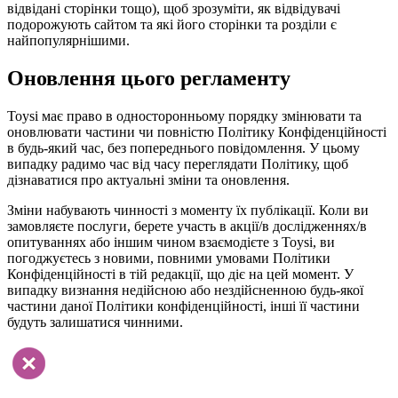
відвідані сторінки тощо), щоб зрозуміти, як відвідувачі
подорожують сайтом та які його сторінки та розділи є
найпопулярнішими.
Оновлення цього регламенту
Toysi має право в односторонньому порядку змінювати та
оновлювати частини чи повністю Політику Конфіденційності
в будь-який час, без попереднього повідомлення. У цьому
випадку радимо час від часу переглядати Політику, щоб
дізнаватися про актуальні зміни та оновлення.
Зміни набувають чинності з моменту їх публікації. Коли ви
замовляєте послуги, берете участь в акції/в дослідженнях/в
опитуваннях або іншим чином взаємодієте з Toysi, ви
погоджуєтесь з новими, повними умовами Політики
Конфіденційності в тій редакції, що діє на цей момент. У
випадку визнання недійсною або нездійсненною будь-якої
частини даної Політики конфіденційності, інші її частини
будуть залишатися чинними.