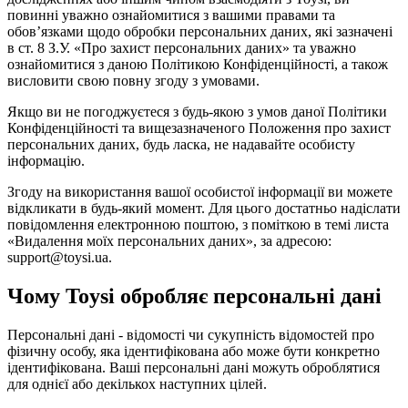
повинні уважно ознайомитися з вашими правами та
обов’язками щодо обробки персональних даних, які зазначені
в ст. 8 З.У. «Про захист персональних даних» та уважно
ознайомитися з даною Політикою Конфіденційності, а також
висловити свою повну згоду з умовами.
Якщо ви не погоджуєтеся з будь-якою з умов даної Політики
Конфіденційності та вищезазначеного Положення про захист
персональних даних, будь ласка, не надавайте особисту
інформацію.
Згоду на використання вашої особистої інформації ви можете
відкликати в будь-який момент. Для цього достатньо надіслати
повідомлення електронною поштою, з поміткою в темі листа
«Видалення моїх персональних даних», за адресою:
support@toysi.ua.
Чому Toysi обробляє персональні дані
Персональні дані - відомості чи сукупність відомостей про
фізичну особу, яка ідентифікована або може бути конкретно
ідентифікована. Ваші персональні дані можуть оброблятися
для однієї або декількох наступних цілей.