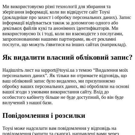
Ми використовуємо різні технології для збирання та
зберігання інформації, коли ви відвідуєте сайт Toysi
(
докладніше про захист і обробку персональних даних
). Запис
інформації відбувається також за допомогою одного або
декількох файлів кукі та анонімних ідентифікаторів. Ми
використовуємо їх і тоді, коли ви взаємодієте з послугами,
запропонованими нашими партнерами, як-от рекламні
послуги, що можуть з'явитися на інших сайтах (наприклад).
Як видалити власний обліковий запис?
Надішліть лист на support@toysi.ua з темою “Видалення моїх
персональних даних”. Як тільки ви отримаєте відповідь, що
ваш обліковий запис було видалено, ми призупиняємо
обробку ваших персональних даних, які обробляли на основі
вашої згоди з умовами використання сайту. Вхід до
особистого кабінету більше не буде доступний, бо він буде
вилучений з нашої бази.
Повідомлення і розсилки
Toysi може надсилати вам повідомлення у відповідь на
повідомлення (запити та скарги), направлені вами через