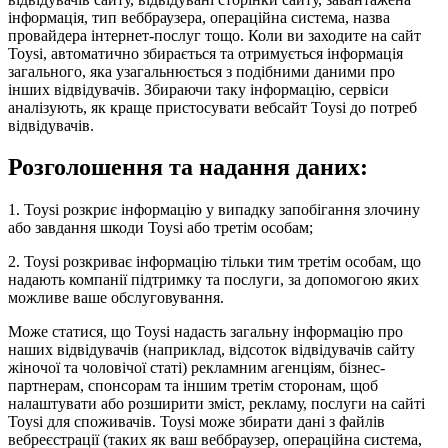
інформація, тип веббраузера, операційна система, назва
провайдера інтернет-послуг тощо. Коли ви заходите на сайт
Toysi, автоматично збирається та отримується інформація
загального, яка узагальнюється з подібними даними про
інших відвідувачів. Збираючи таку інформацію, сервіси
аналізують, як краще пристосувати вебсайт Toysi до потреб
відвідувачів.
Розголошення та надання даних:
1. Toysi розкриє інформацію у випадку запобігання злочину
або завдання шкоди Toysi або третім особам;
2. Toysi розкриває інформацію тільки тим третім особам, що
надають компанії підтримку та послуги, за допомогою яких
можливе ваше обслуговування.
Може статися, що Toysi надасть загальну інформацію про
наших відвідувачів (наприклад, відсоток відвідувачів сайту
жіночої та чоловічої статі) рекламним агенціям, бізнес-
партнерам, спонсорам та іншим третім сторонам, щоб
налаштувати або розширити зміст, рекламу, послуги на сайті
Toysi для споживачів. Toysi може збирати дані з файлів
вебреєстрації (таких як ваш веббраузер, операційна система,