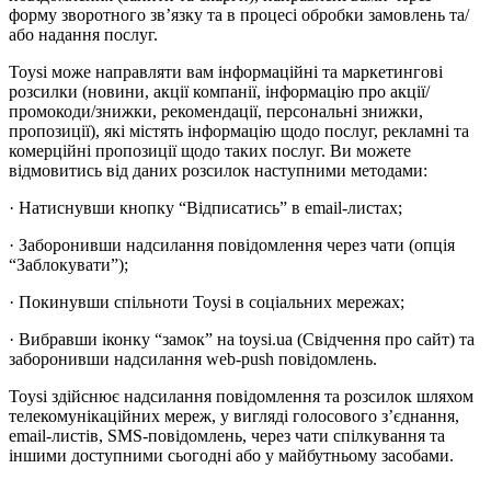
форму зворотного зв’язку та в процесі обробки замовлень та/
або надання послуг.
Toysi може направляти вам інформаційні та маркетингові
розсилки (новини, акції компанії, інформацію про акції/
промокоди/знижки, рекомендації, персональні знижки,
пропозиції), які містять інформацію щодо послуг, рекламні та
комерційні пропозиції щодо таких послуг. Ви можете
відмовитись від даних розсилок наступними методами:
· Натиснувши кнопку “Відписатись” в email-листах;
· Заборонивши надсилання повідомлення через чати (опція
“Заблокувати”);
· Покинувши спільноти Toysi в соціальних мережах;
· Вибравши іконку “замок” на toysi.ua (Свідчення про сайт) та
заборонивши надсилання web-push повідомлень.
Toysi здійснює надсилання повідомлення та розсилок шляхом
телекомунікаційних мереж, у вигляді голосового з’єднання,
email-листів, SMS-повідомлень, через чати спілкування та
іншими доступними сьогодні або у майбутньому засобами.