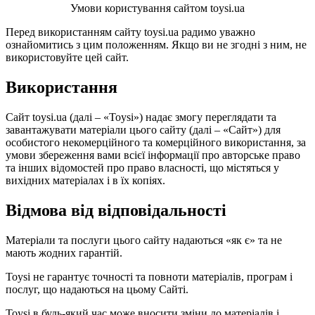
Умови користування сайтом toysi.ua
Перед використанням сайту toysi.ua радимо уважно
ознайомитись з цим положенням. Якщо ви не згодні з ним, не
використовуйте цей сайт.
Використання
Сайт toysi.ua (далі – «Toysi») надає змогу переглядати та
завантажувати матеріали цього сайту (далі – «Сайт») для
особистого некомерційного та комерційного використання, за
умови збереження вами всієї інформації про авторське право
та інших відомостей про право власності, що містяться у
вихідних матеріалах і в їх копіях.
Відмова від відповідальності
Матеріали та послуги цього сайту надаються «як є» та не
мають жодних гарантій.
Toysi не гарантує точності та повноти матеріалів, програм і
послуг, що надаються на цьому Сайті.
Toysi в будь-який час може вносити зміни до матеріалів і