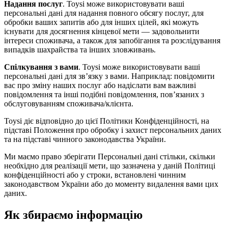
Надання послуг
. Toysi може використовувати ваші
персональні дані для надання повного обсягу послуг, для
обробки ваших запитів або для інших цілей, які можуть
існувати для досягнення кінцевої мети — задовольнити
інтереси споживача, а також для запобігання та розслідування
випадків шахрайства та інших зловживань.
Спілкування з вами
. Toysi може використовувати ваші
персональні дані для зв’язку з вами. Наприклад: повідомити
вас про зміну наших послуг або надіслати вам важливі
повідомлення та інші подібні повідомлення, пов’язаних з
обслуговуванням споживача/клієнта.
Toysi діє відповідно до цієї Політики Конфіденційності, на
підставі Положення про обробку і захист персональних даних
та на підставі чинного законодавства України.
Ми маємо право зберігати Персональні дані стільки, скільки
необхідно для реалізації мети, що зазначена у даній Політиці
конфіденційності або у строки, встановлені чинним
законодавством України або до моменту видалення вами цих
даних.
Як збираємо інформацію