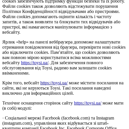
cookies забезпечують підтримку функцій безпеки та їх роботу.
Файли cookies також дозволяють відстежувати порушення
Політики Конфіденційності відвідувачами або пристроями.
Файли cookies допомагають оцінити кількість і частоту
запитів, а також виявляти та блокувати тих відвідувачів або
пристрої, які намагаються маніпулювати інформацією з
вебсайту.
Ярлик «help» на панелі веббраузера допоможе налаштувати
отримання повідомлення від браузера, перевірити нові cookies
або відключити cookies. Пам’ятайте, що cookies дозволяють
вам повною мірою користуватися всіма можливостями
вебсайту
https://toysi.ua/
. Для забезпечення повного
обслуговування від Toysi, радимо вам залишати cookies
ввімкненими.
Крім того, вебсайт
https://toysi.ua/
може містити посилання на
сайти, які не керуються Toysi. Такі посилання наведені
виключно для інформаційних цілей.
Технічне оснащення сторінок сайту
https://toysi.ua/
може мати
(в собі) модулі:
· Соціальної мережі Facebook (facebook.com) та Instagram
(instagram.com), управління яких відбувається зі штаб-
квартири компанії Facebook Inc, Facebook Corporate Office,