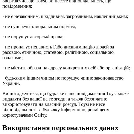
Звертаючись до Toysi, ви несете відповідальність, що
повідомлення:
· не є незаконним, шкідливим, загрозливим, наклепницьким;
· не суперечить моральним нормам;
· не порушує авторські права;
· не пропагує ненависть і/або дискримінацію людей за
расовою, етнічною, статевою, релігійною, соціальною
ознаками;
· не містить образи на адресу конкретних осіб або організацій;
· будь-яким іншим чином не порушує чинне законодавство
України.
Ви погоджуєтеся, що будь-яке ваше повідомлення Toysi може
видаляти без вашої на те згоди, а також безоплатно
використовувати на власний розсуд. Toysi не несе
відповідальності за будь-яку інформацію, розміщену
користувачами Сайту.
Використання персональних даних