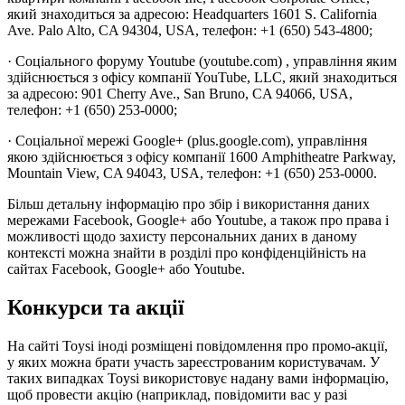
який знаходиться за адресою: Headquarters 1601 S. California
Ave. Palo Alto, CA 94304, USA, телефон: +1 (650) 543-4800;
· Соціального форуму Youtube (youtube.com) , управління яким
здійснюється з офісу компанії YouTube, LLC, який знаходиться
за адресою: 901 Cherry Ave., San Bruno, CA 94066, USA,
телефон: +1 (650) 253-0000;
· Соціальної мережі Google+ (plus.google.com), управління
якою здійснюється з офісу компанії 1600 Amphitheatre Parkway,
Mountain View, CA 94043, USA, телефон: +1 (650) 253-0000.
Більш детальну інформацію про збір і використання даних
мережами Facebook, Google+ або Youtube, а також про права і
можливості щодо захисту персональних даних в даному
контексті можна знайти в розділі про конфіденційність на
сайтах Facebook, Google+ або Youtube.
Конкурси та акції
На сайті Toysi іноді розміщені повідомлення про промо-акції,
у яких можна брати участь зареєстрованим користувачам. У
таких випадках Toysi використовує надану вами інформацію,
щоб провести акцію (наприклад, повідомити вас у разі