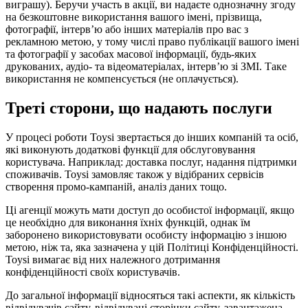
виграшу). Беручи участь в акції, ви надаєте однозначну згоду
на безкоштовне використання вашого імені, прізвища,
фотографії, інтерв’ю або інших матеріалів про вас з
рекламною метою, у тому числі право публікації вашого імені
та фотографії у засобах масової інформації, будь-яких
друкованих, аудіо- та відеоматеріалах, інтерв’ю зі ЗМІ. Таке
використання не компенсується (не оплачується).
Треті сторони, що надають послуги
У процесі роботи Toysi звертається до інших компаній та осіб,
які виконують додаткові функції для обслуговування
користувача. Наприклад: доставка послуг, надання підтримки
споживачів. Toysi замовляє також у відібраних сервісів
створення промо-кампаній, аналіз даних тощо.
Ці агенції можуть мати доступ до особистої інформації, якщо
це необхідно для виконання їхніх функцій, однак їм
заборонено використовувати особисту інформацію з іншою
метою, ніж та, яка зазначена у цій Політиці Конфіденційності.
Toysi вимагає від них належного дотримання
конфіденційності своїх користувачів.
До загальної інформації відносяться такі аспекти, як кількість
відвідувачів сайту, відвідувані сторінки сайту, завантажена