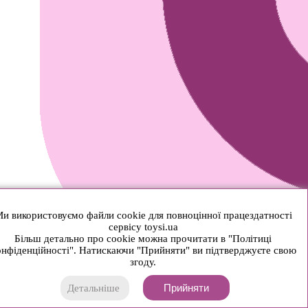
и використовуємо файли cookie для повноцінної працездатності
сервісу toysi.ua
Більш детально про cookie можна прочитати в "Політиці
нфіденційності". Натискаючи "Прийняти" ви підтверджуєте свою
згоду.
Прийняти
Детальніше