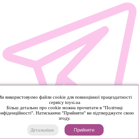
и використовуємо файли cookie для повноцінної працездатності
сервісу toysi.ua
Більш детально про cookie можна прочитати в "Політиці
нфіденційності". Натискаючи "Прийняти" ви підтверджуєте свою
згоду.
Прийняти
Детальніше