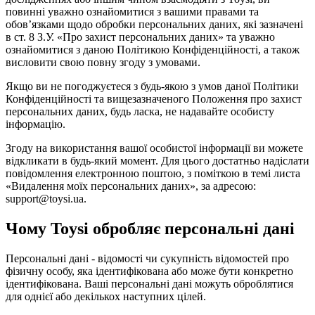
повинні уважно ознайомитися з вашими правами та
обов’язками щодо обробки персональних даних, які зазначені
в ст. 8 З.У. «Про захист персональних даних» та уважно
ознайомитися з даною Політикою Конфіденційності, а також
висловити свою повну згоду з умовами.
Якщо ви не погоджуєтеся з будь-якою з умов даної Політики
Конфіденційності та вищезазначеного Положення про захист
персональних даних, будь ласка, не надавайте особисту
інформацію.
Згоду на використання вашої особистої інформації ви можете
відкликати в будь-який момент. Для цього достатньо надіслати
повідомлення електронною поштою, з поміткою в темі листа
«Видалення моїх персональних даних», за адресою:
support@toysi.ua.
Чому Toysi обробляє персональні дані
Персональні дані - відомості чи сукупність відомостей про
фізичну особу, яка ідентифікована або може бути конкретно
ідентифікована. Ваші персональні дані можуть оброблятися
для однієї або декількох наступних цілей.