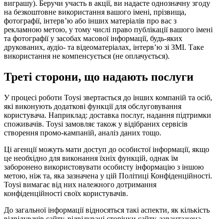
виграшу). Беручи участь в акції, ви надаєте однозначну згоду
на безкоштовне використання вашого імені, прізвища,
фотографії, інтерв’ю або інших матеріалів про вас з
рекламною метою, у тому числі право публікації вашого імені
та фотографії у засобах масової інформації, будь-яких
друкованих, аудіо- та відеоматеріалах, інтерв’ю зі ЗМІ. Таке
використання не компенсується (не оплачується).
Треті сторони, що надають послуги
У процесі роботи Toysi звертається до інших компаній та осіб,
які виконують додаткові функції для обслуговування
користувача. Наприклад: доставка послуг, надання підтримки
споживачів. Toysi замовляє також у відібраних сервісів
створення промо-кампаній, аналіз даних тощо.
Ці агенції можуть мати доступ до особистої інформації, якщо
це необхідно для виконання їхніх функцій, однак їм
заборонено використовувати особисту інформацію з іншою
метою, ніж та, яка зазначена у цій Політиці Конфіденційності.
Toysi вимагає від них належного дотримання
конфіденційності своїх користувачів.
До загальної інформації відносяться такі аспекти, як кількість
відвідувачів сайту, відвідувані сторінки сайту, завантажена