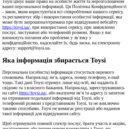
Toysi цінує ваше право на особисте життя та нерозголошення
вашої персональної інформації. Ця Політика Конфіденційності
- закон, яким користуються всі співробітники нашого сервісу,
та регламентує збір і використання особистої інформації, яка
може бути запрошена/отримана при відвідуванні вебсайту
https://toysi.ua/
, при використанні сервісу, при замовленні
послуг, листуванні або телефонній розмові. Якщо у вас
виникнуть питання або проблеми у зв’язку з
конфіденційністю, надсилайте їх, будь ласка, на електронну
адресу: support@toysi.ua.
Яка інформація збирається Toysi
Персональна (особиста) інформація стосується окремого
споживача. Наприклад: ім’я, адреса, номер телефону, e-mail
тощо. Такі дані Toysi отримує лише від осіб, які надають її
свідомо та з власного бажання. Наприклад, зареєструвавшись
на сайті
https://toysi.ua/
, або вказуючи ім’я та адресу із запитом
на отримання подальшої інформації від Toysi, або у
телефонній розмові з представником Toysi, та не виключно
такими способами. Toysi не вимагає реєстрації або надання
такої інформації для відвідування сайту.
Щоб отримувати повний спектр послуг, брати участь в акціях,
дослідженнях або іншим чином взаємодіяти з Toysi, ви