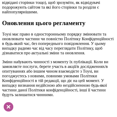
відвідані сторінки тощо), щоб зрозуміти, як відвідувачі
подорожують сайтом та які його сторінки та розділи є
найпопулярнішими.
Оновлення цього регламенту
Toysi має право в односторонньому порядку змінювати та
оновлювати частини чи повністю Політику Конфіденційності
в будь-який час, без попереднього повідомлення. У цьому
випадку радимо час від часу переглядати Політику, щоб
дізнаватися про актуальні зміни та оновлення.
Зміни набувають чинності з моменту їх публікації. Коли ви
замовляєте послуги, берете участь в акції/в дослідженнях/в
опитуваннях або іншим чином взаємодієте з Toysi, ви
погоджуєтесь з новими, повними умовами Політики
Конфіденційності в тій редакції, що діє на цей момент. У
випадку визнання недійсною або нездійсненною будь-якої
частини даної Політики конфіденційності, інші її частини
будуть залишатися чинними.