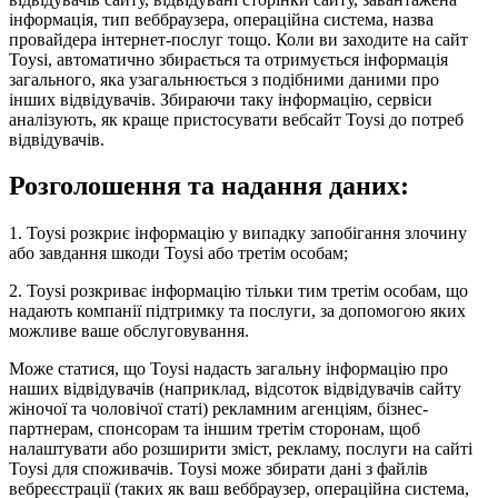
інформація, тип веббраузера, операційна система, назва
провайдера інтернет-послуг тощо. Коли ви заходите на сайт
Toysi, автоматично збирається та отримується інформація
загального, яка узагальнюється з подібними даними про
інших відвідувачів. Збираючи таку інформацію, сервіси
аналізують, як краще пристосувати вебсайт Toysi до потреб
відвідувачів.
Розголошення та надання даних:
1. Toysi розкриє інформацію у випадку запобігання злочину
або завдання шкоди Toysi або третім особам;
2. Toysi розкриває інформацію тільки тим третім особам, що
надають компанії підтримку та послуги, за допомогою яких
можливе ваше обслуговування.
Може статися, що Toysi надасть загальну інформацію про
наших відвідувачів (наприклад, відсоток відвідувачів сайту
жіночої та чоловічої статі) рекламним агенціям, бізнес-
партнерам, спонсорам та іншим третім сторонам, щоб
налаштувати або розширити зміст, рекламу, послуги на сайті
Toysi для споживачів. Toysi може збирати дані з файлів
вебреєстрації (таких як ваш веббраузер, операційна система,