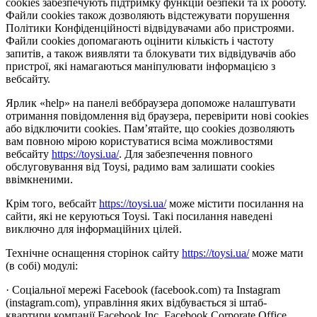
cookies забезпечують підтримку функцій безпеки та їх роботу.
Файли cookies також дозволяють відстежувати порушення
Політики Конфіденційності відвідувачами або пристроями.
Файли cookies допомагають оцінити кількість і частоту
запитів, а також виявляти та блокувати тих відвідувачів або
пристрої, які намагаються маніпулювати інформацією з
вебсайту.
Ярлик «help» на панелі веббраузера допоможе налаштувати
отримання повідомлення від браузера, перевірити нові cookies
або відключити cookies. Пам’ятайте, що cookies дозволяють
вам повною мірою користуватися всіма можливостями
вебсайту
https://toysi.ua/
. Для забезпечення повного
обслуговування від Toysi, радимо вам залишати cookies
ввімкненими.
Крім того, вебсайт
https://toysi.ua/
може містити посилання на
сайти, які не керуються Toysi. Такі посилання наведені
виключно для інформаційних цілей.
Технічне оснащення сторінок сайту
https://toysi.ua/
може мати
(в собі) модулі:
· Соціальної мережі Facebook (facebook.com) та Instagram
(instagram.com), управління яких відбувається зі штаб-
квартири компанії Facebook Inc, Facebook Corporate Office,