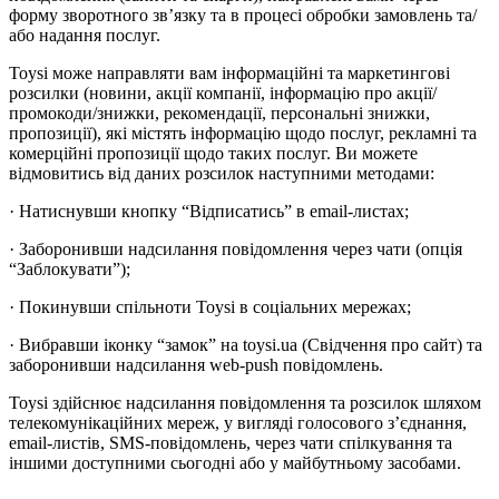
форму зворотного зв’язку та в процесі обробки замовлень та/
або надання послуг.
Toysi може направляти вам інформаційні та маркетингові
розсилки (новини, акції компанії, інформацію про акції/
промокоди/знижки, рекомендації, персональні знижки,
пропозиції), які містять інформацію щодо послуг, рекламні та
комерційні пропозиції щодо таких послуг. Ви можете
відмовитись від даних розсилок наступними методами:
· Натиснувши кнопку “Відписатись” в email-листах;
· Заборонивши надсилання повідомлення через чати (опція
“Заблокувати”);
· Покинувши спільноти Toysi в соціальних мережах;
· Вибравши іконку “замок” на toysi.ua (Свідчення про сайт) та
заборонивши надсилання web-push повідомлень.
Toysi здійснює надсилання повідомлення та розсилок шляхом
телекомунікаційних мереж, у вигляді голосового з’єднання,
email-листів, SMS-повідомлень, через чати спілкування та
іншими доступними сьогодні або у майбутньому засобами.