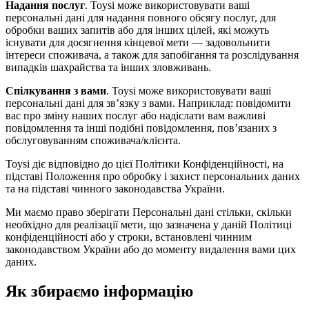
Надання послуг
. Toysi може використовувати ваші
персональні дані для надання повного обсягу послуг, для
обробки ваших запитів або для інших цілей, які можуть
існувати для досягнення кінцевої мети — задовольнити
інтереси споживача, а також для запобігання та розслідування
випадків шахрайства та інших зловживань.
Спілкування з вами
. Toysi може використовувати ваші
персональні дані для зв’язку з вами. Наприклад: повідомити
вас про зміну наших послуг або надіслати вам важливі
повідомлення та інші подібні повідомлення, пов’язаних з
обслуговуванням споживача/клієнта.
Toysi діє відповідно до цієї Політики Конфіденційності, на
підставі Положення про обробку і захист персональних даних
та на підставі чинного законодавства України.
Ми маємо право зберігати Персональні дані стільки, скільки
необхідно для реалізації мети, що зазначена у даній Політиці
конфіденційності або у строки, встановлені чинним
законодавством України або до моменту видалення вами цих
даних.
Як збираємо інформацію