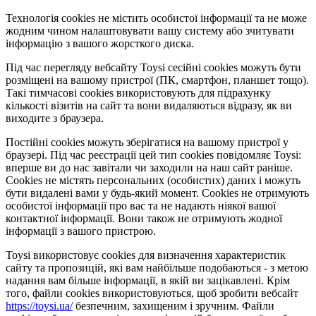
Технологія cookies не містить особистої інформації та не може
жодним чином налаштовувати вашу систему або зчитувати
інформацію з вашого жорсткого диска.
Під час перегляду вебсайту Toysi сесійні cookies можуть бути
розміщені на вашому пристрої (ПК, смартфон, планшет тощо).
Такі тимчасові cookies використовують для підрахунку
кількості візитів на сайт та вони видаляються відразу, як ви
виходите з браузера.
Постійні cookies можуть зберігатися на вашому пристрої у
браузері. Під час реєстрації цей тип cookies повідомляє Toysi:
вперше ви до нас завітали чи заходили на наш сайт раніше.
Cookies не містять персональних (особистих) даних і можуть
бути видалені вами у будь-який момент. Сookies не отримують
особистої інформації про вас та не надають ніякої вашої
контактної інформації. Вони також не отримують жодної
інформації з вашого пристрою.
Toysi використовує cookies для визначення характеристик
сайту та пропозицій, які вам найбільше подобаються - з метою
надання вам більше інформації, в якій ви зацікавлені. Крім
того, файли cookies використовуються, щоб зробити вебсайт
https://toysi.ua/
безпечним, захищеним і зручним. Файли