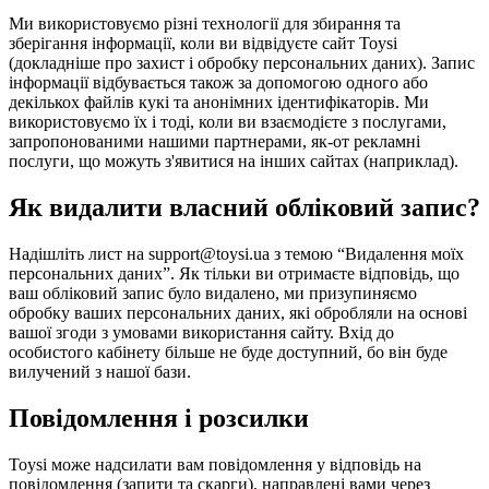
Ми використовуємо різні технології для збирання та
зберігання інформації, коли ви відвідуєте сайт Toysi
(
докладніше про захист і обробку персональних даних
). Запис
інформації відбувається також за допомогою одного або
декількох файлів кукі та анонімних ідентифікаторів. Ми
використовуємо їх і тоді, коли ви взаємодієте з послугами,
запропонованими нашими партнерами, як-от рекламні
послуги, що можуть з'явитися на інших сайтах (наприклад).
Як видалити власний обліковий запис?
Надішліть лист на support@toysi.ua з темою “Видалення моїх
персональних даних”. Як тільки ви отримаєте відповідь, що
ваш обліковий запис було видалено, ми призупиняємо
обробку ваших персональних даних, які обробляли на основі
вашої згоди з умовами використання сайту. Вхід до
особистого кабінету більше не буде доступний, бо він буде
вилучений з нашої бази.
Повідомлення і розсилки
Toysi може надсилати вам повідомлення у відповідь на
повідомлення (запити та скарги), направлені вами через