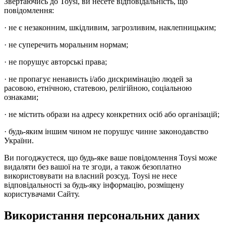
Звертаючись до Toysi, ви несете відповідальність, що
повідомлення:
· не є незаконним, шкідливим, загрозливим, наклепницьким;
· не суперечить моральним нормам;
· не порушує авторські права;
· не пропагує ненависть і/або дискримінацію людей за
расовою, етнічною, статевою, релігійною, соціальною
ознаками;
· не містить образи на адресу конкретних осіб або організацій;
· будь-яким іншим чином не порушує чинне законодавство
України.
Ви погоджуєтеся, що будь-яке ваше повідомлення Toysi може
видаляти без вашої на те згоди, а також безоплатно
використовувати на власний розсуд. Toysi не несе
відповідальності за будь-яку інформацію, розміщену
користувачами Сайту.
Використання персональних даних