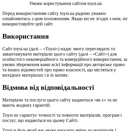
Умови користування сайтом toysi.ua
Перед використанням сайту toysi.ua радимо уважно
ознайомитись з цим положенням. Якщо ви не згодні з ним, не
використовуйте цей сайт.
Використання
Сайт toysi.ua (далі – «Toysi») надає змогу переглядати та
завантажувати матеріали цього сайту (далі – «Сайт») для
особистого некомерційного та комерційного використання, за
умови збереження вами всієї інформації про авторське право
та інших відомостей про право власності, що містяться у
вихідних матеріалах і в їх копіях.
Відмова від відповідальності
Матеріали та послуги цього сайту надаються «як є» та не
мають жодних гарантій.
Toysi не гарантує точності та повноти матеріалів, програм і
послуг, що надаються на цьому Сайті.
Toysi в будь-який час може вносити зміни до матеріалів і