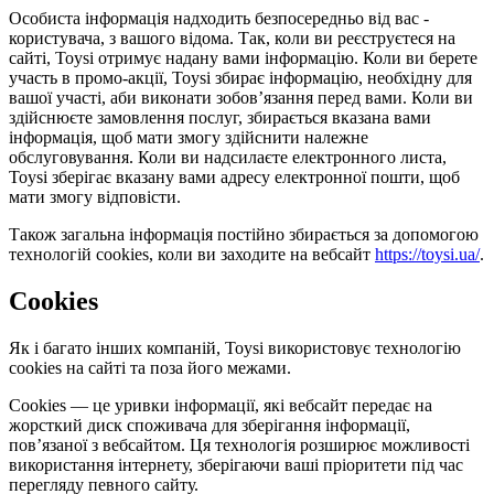
Особиста інформація надходить безпосередньо від вас -
користувача, з вашого відома. Так, коли ви реєструєтеся на
сайті, Toysi отримує надану вами інформацію. Коли ви берете
участь в промо-акції, Toysi збирає інформацію, необхідну для
вашої участі, аби виконати зобов’язання перед вами. Коли ви
здійснюєте замовлення послуг, збирається вказана вами
інформація, щоб мати змогу здійснити належне
обслуговування. Коли ви надсилаєте електронного листа,
Toysi зберігає вказану вами адресу електронної пошти, щоб
мати змогу відповісти.
Також загальна інформація постійно збирається за допомогою
технологій cookies, коли ви заходите на вебсайт
https://toysi.ua/
.
Cookies
Як і багато інших компаній, Toysi використовує технологію
cookies на сайті та поза його межами.
Cookies — це уривки інформації, які вебсайт передає на
жорсткий диск споживача для зберігання інформації,
пов’язаної з вебсайтом. Ця технологія розширює можливості
використання інтернету, зберігаючи ваші пріоритети під час
перегляду певного сайту.