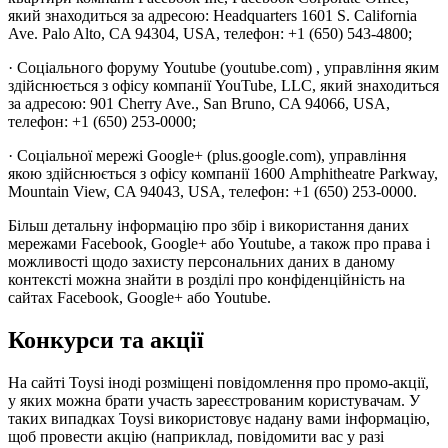
який знаходиться за адресою: Headquarters 1601 S. California
Ave. Palo Alto, CA 94304, USA, телефон: +1 (650) 543-4800;
· Соціального форуму Youtube (youtube.com) , управління яким
здійснюється з офісу компанії YouTube, LLC, який знаходиться
за адресою: 901 Cherry Ave., San Bruno, CA 94066, USA,
телефон: +1 (650) 253-0000;
· Соціальної мережі Google+ (plus.google.com), управління
якою здійснюється з офісу компанії 1600 Amphitheatre Parkway,
Mountain View, CA 94043, USA, телефон: +1 (650) 253-0000.
Більш детальну інформацію про збір і використання даних
мережами Facebook, Google+ або Youtube, а також про права і
можливості щодо захисту персональних даних в даному
контексті можна знайти в розділі про конфіденційність на
сайтах Facebook, Google+ або Youtube.
Конкурси та акції
На сайті Toysi іноді розміщені повідомлення про промо-акції,
у яких можна брати участь зареєстрованим користувачам. У
таких випадках Toysi використовує надану вами інформацію,
щоб провести акцію (наприклад, повідомити вас у разі