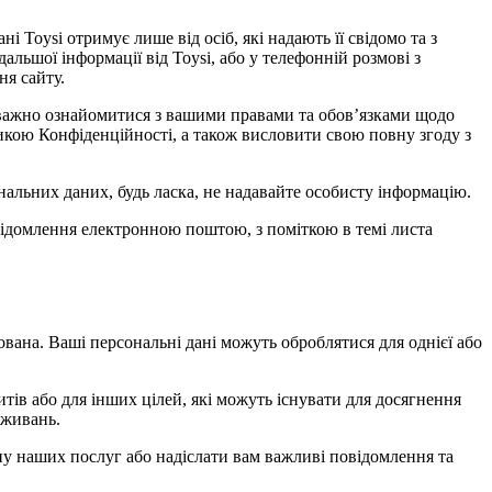
і Toysi отримує лише від осіб, які надають її свідомо та з
дальшої інформації від Toysi, або у телефонній розмові з
ня сайту.
 уважно ознайомитися з вашими правами та обов’язками щодо
тикою Конфіденційності, а також висловити свою повну згоду з
альних даних, будь ласка, не надавайте особисту інформацію.
овідомлення електронною поштою, з поміткою в темі листа
ована. Ваші персональні дані можуть оброблятися для однієї або
тів або для інших цілей, які можуть існувати для досягнення
вживань.
іну наших послуг або надіслати вам важливі повідомлення та