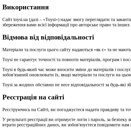
Використання
Сайт toysi.ua (далі – «Toysi») надає змогу переглядати та зава
збереження вами всієї інформації про авторське право та інших в
Відмова від відповідальності
Матеріали та послуги цього сайту надаються «як є» та не мают
Toysi не гарантує точності та повноти матеріалів, програм і по
Toysi в будь-який час може вносити зміни до матеріалів і посл
зобов'язаний оновлювати їх, якщо матеріали та послуги на цьом
Toysi за жодних обставин не несе відповідальності за будь-які
Реєстрація на сайті
Реєструючись на Сайті, ви погоджуєтеся надати правдиву та то
У результаті реєстрації ви отримуєте логін і пароль, за безпеку 
втрати реєстраційних даних, ви зобов'язуєтеся повідомити нам 