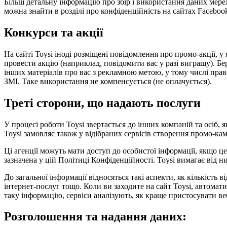
Більш детальну інформацію про збір і використання даних мере
можна знайти в розділі про конфіденційність на сайтах Facebook
Конкурси та акції
На сайті Toysi іноді розміщені повідомлення про промо-акції,
провести акцію (наприклад, повідомити вас у разі виграшу). Бер
інших матеріалів про вас з рекламною метою, у тому числі право 
ЗМІ. Таке використання не компенсується (не оплачується).
Треті сторони, що надають послуги
У процесі роботи Toysi звертається до інших компаній та осіб,
Toysi замовляє також у відібраних сервісів створення промо-кам
Ці агенції можуть мати доступ до особистої інформації, якщо ц
зазначена у цій Політиці Конфіденційності. Toysi вимагає від 
До загальної інформації відносяться такі аспекти, як кількість 
інтернет-послуг тощо. Коли ви заходите на сайт Toysi, автомат
таку інформацію, сервіси аналізують, як краще пристосувати веб
Розголошення та надання даних: