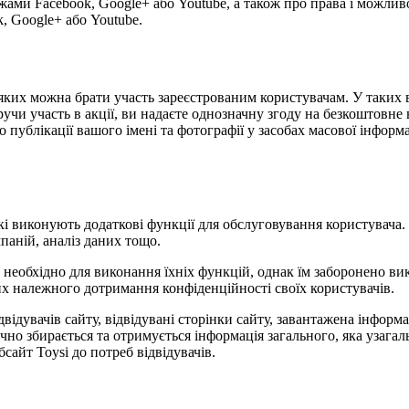
жами Facebook, Google+ або Youtube, а також про права і можлив
, Google+ або Youtube.
 у яких можна брати участь зареєстрованим користувачам. У таки
учи участь в акції, ви надаєте однозначну згоду на безкоштовне 
публікації вашого імені та фотографії у засобах масової інформаці
 які виконують додаткові функції для обслуговування користувача
паній, аналіз даних тощо.
е необхідно для виконання їхніх функцій, однак їм заборонено в
них належного дотримання конфіденційності своїх користувачів.
відвідувачів сайту, відвідувані сторінки сайту, завантажена інфор
ично збирається та отримується інформація загального, яка узаг
сайт Toysi до потреб відвідувачів.