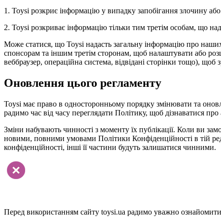
1. Toysi розкриє інформацію у випадку запобігання злочину або
2. Toysi розкриває інформацію тільки тим третім особам, що н
Може статися, що Toysi надасть загальну інформацію про наших в
спонсорам та іншим третім сторонам, щоб налаштувати або розши
веббраузер, операційна система, відвідані сторінки тощо), щоб 
Оновлення цього регламенту
Toysi має право в односторонньому порядку змінювати та онов
радимо час від часу переглядати Політику, щоб дізнаватися про 
Зміни набувають чинності з моменту їх публікації. Коли ви замо
новими, повними умовами Політики Конфіденційності в тій реда
конфіденційності, інші її частини будуть залишатися чинними.
Перед використанням сайту toysi.ua радимо уважно ознайомитис