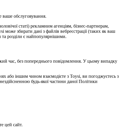
е ваше обслуговування.
чоловічої статі) рекламним агенціям, бізнес-партнерам,
i може збирати дані з файлів вебреєстрації (таких як ваш
ки та розділи є найпопулярнішими.
кий час, без попереднього повідомлення. У цьому випадку
нях або іншим чином взаємодієте з Toysi, ви погоджуєтесь з
нездійсненною будь-якої частини даної Політики
е цей сайт.