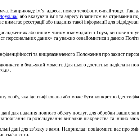
. Наприклад: ім’я, адреса, номер телефону, e-mail тощо. Такі дан
//toysi.ua/
, або вказуючи ім’я та адресу із запитом на отримання по
 вимагає реєстрації або надання такої інформації для відвідуван
 дослідженнях або іншим чином взаємодіяти з Toysi, ви повинні
захист персональних даних» та уважно ознайомитися з даною Полі
нфіденційності та вищезазначеного Положення про захист персон
ідкликати в будь-який момент. Для цього достатньо надіслати п
i.ua.
чну особу, яка ідентифікована або може бути конкретно ідентифік
 дані для надання повного обсягу послуг, для обробки ваших запи
 запобігання та розслідування випадків шахрайства та інших зло
альні дані для зв’язку з вами. Наприклад: повідомити вас про зм
ивача/клієнта.