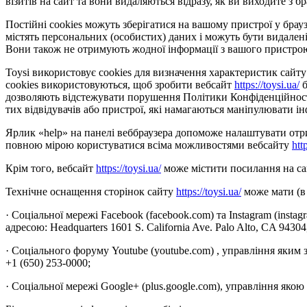
візитів на сайт та вони видаляються відразу, як ви виходите з бр
Постійні cookies можуть зберігатися на вашому пристрої у браузе
містять персональних (особистих) даних і можуть бути видалені
Вони також не отримують жодної інформації з вашого пристро
Toysi використовує cookies для визначення характеристик сайту 
cookies використовуються, щоб зробити вебсайт
https://toysi.ua/
б
дозволяють відстежувати порушення Політики Конфіденційності 
тих відвідувачів або пристрої, які намагаються маніпулювати ін
Ярлик «help» на панелі веббраузера допоможе налаштувати отрим
повною мірою користуватися всіма можливостями вебсайту
htt
Крім того, вебсайт
https://toysi.ua/
може містити посилання на сай
Технічне оснащення сторінок сайту
https://toysi.ua/
може мати (в 
· Соціальної мережі Facebook (facebook.com) та Instagram (insta
адресою: Headquarters 1601 S. California Ave. Palo Alto, CA 9430
· Соціального форуму Youtube (youtube.com) , управління яким 
+1 (650) 253-0000;
· Соціальної мережі Google+ (plus.google.com), управління якою