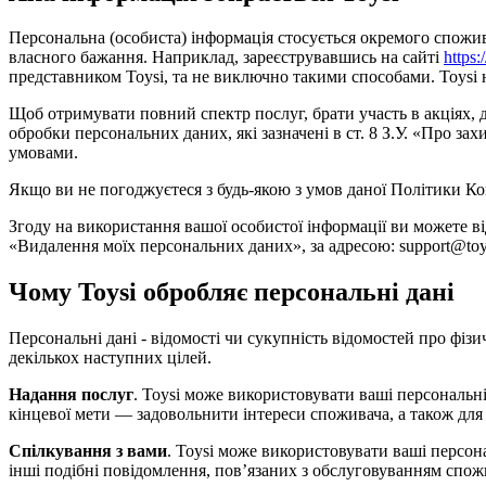
Персональна (особиста) інформація стосується окремого споживача
власного бажання. Наприклад, зареєструвавшись на сайті
https:
представником Toysi, та не виключно такими способами. Toysi не
Щоб отримувати повний спектр послуг, брати участь в акціях,
обробки персональних даних, які зазначені в ст. 8 З.У. «Про 
умовами.
Якщо ви не погоджуєтеся з будь-якою з умов даної Політики Ко
Згоду на використання вашої особистої інформації ви можете в
«Видалення моїх персональних даних», за адресою: support@toys
Чому Toysi обробляє персональні дані
Персональні дані - відомості чи сукупність відомостей про фізи
декількох наступних цілей.
Надання послуг
. Toysi може використовувати ваші персональні
кінцевої мети — задовольнити інтереси споживача, а також для
Спілкування з вами
. Toysi може використовувати ваші персон
інші подібні повідомлення, пов’язаних з обслуговуванням спож