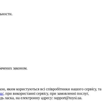
ьности.
бачених законом.
он, яким користуються всі співробітники нашого сервісу, та
ua/
, при використанні сервісу, при замовленні послуг,
ь ласка, на електронну адресу: support@toysi.ua.