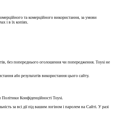
некомерційного та комерційного використання, за умови
х і в їх копіях.
уктів, без попереднього оголошення чи попередження. Toysi не
стання або результатів використання цього сайту.
и
Політики Конфіденційності Toysi
.
ність за всі дії під вашим логіном і паролем на Сайті. У разі