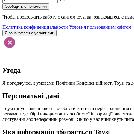
Сообщить о появлении
Чтобы продолжить работу с сайтом toysi.ua, ознакомьтесь с и
Политика конфиденциальности
Условия пользованием сайтом
Я ознакомлен с условиями
Угода
Я погоджуюсь з умовами Політики Конфіденційності Toysi та до
Персональні дані
Toysi цінує ваше право на особисте життя та нерозголошення ва
регламентує збір і використання особистої інформації, яка мож
листуванні або телефонній розмові. Якщо у вас виникнуть питанн
Яка інформація збирається Toysi