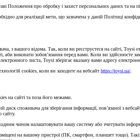
ставі Положення про обробку і захист персональних даних та на п
обхідно для реалізації мети, що зазначена у даній Політиці конфі
ача, з вашого відома. Так, коли ви реєструєтеся на сайті, Toysi
сті, аби виконати зобов’язання перед вами. Коли ви здійснюєте з
лектронного листа, Toysi зберігає вказану вами адресу електронн
хнологій cookies, коли ви заходите на вебсайт
https://toysi.ua/
.
ies на сайті та поза його межами.
кий диск споживача для зберігання інформації, пов’язаної з веб
о сайту.
е жодним чином налаштовувати вашу систему або зчитувати інфор
розміщені на вашому пристрої (ПК, смартфон, планшет тощо). Такі