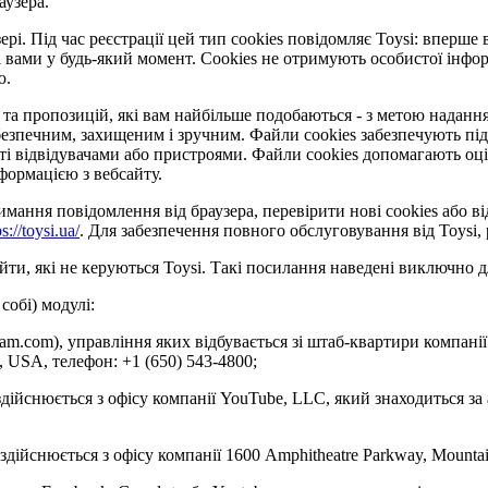
аузера.
рі. Під час реєстрації цей тип cookies повідомляє Toysi: вперше 
 вами у будь-який момент. Сookies не отримують особистої інформ
ю.
та пропозицій, які вам найбільше подобаються - з метою надання 
езпечним, захищеним і зручним. Файли cookies забезпечують під
відвідувачами або пристроями. Файли cookies допомагають оцінит
формацією з вебсайту.
ання повідомлення від браузера, перевірити нові cookies або ві
ps://toysi.ua/
. Для забезпечення повного обслуговування від Toysi
ти, які не керуються Toysi. Такі посилання наведені виключно д
собі) модулі:
gram.com), управління яких відбувається зі штаб-квартири компанії
4, USA, телефон: +1 (650) 543-4800;
здійснюється з офісу компанії YouTube, LLC, який знаходиться за
 здійснюється з офісу компанії 1600 Amphitheatre Parkway, Mounta