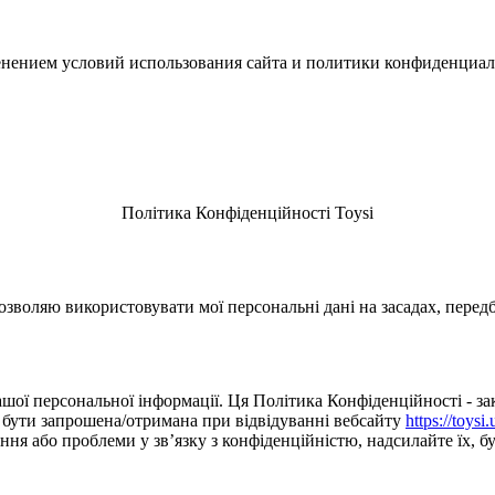
зменением условий использования сайта и политики конфиденциал
Політика Конфіденційності Toysi
зволяю використовувати мої персональні дані на засадах, перед
шої персональної інформації. Ця Політика Конфіденційності - зак
е бути запрошена/отримана при відвідуванні вебсайту
https://toysi.
я або проблеми у зв’язку з конфіденційністю, надсилайте їх, буд