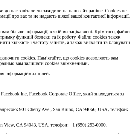
ви до нас завітали чи заходили на наш сайт раніше. Cookies не
ації про вас та не надають ніякої вашої контактної інформації.
вам більше інформації, в якій ви зацікавлені. Крім того, файли
тримку функцій безпеки та їх роботу. Файли cookies також
и кількість і частоту запитів, а також виявляти та блокувати
дключити cookies. Пам’ятайте, що cookies дозволяють вам
, радимо вам залишати cookies ввімкненими.
ля інформаційних цілей.
 Facebook Inc, Facebook Corporate Office, який знаходиться за
 адресою: 901 Cherry Ave., San Bruno, CA 94066, USA, телефон:
in View, CA 94043, USA, телефон: +1 (650) 253-0000.