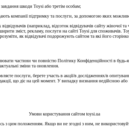
 завдання шкоди Toysi або третім особам;
адають компанії підтримку та послуги, за допомогою яких можлив
ідвідувачів (наприклад, відсоток відвідувачів сайту жіночої та 
рити зміст, рекламу, послуги на сайті Toysi для споживачів. Toys
зрозуміти, як відвідувачі подорожують сайтом та які його сторін
лювати частини чи повністю Політику Конфіденційності в будь-я
актуальні зміни та оновлення.
вляєте послуги, берете участь в акції/в дослідженнях/в опитуван
кції, що діє на цей момент. У випадку визнання недійсною або 
Умови користування сайтом toysi.ua
ь з цим положенням. Якщо ви не згодні з ним, не використовуйт