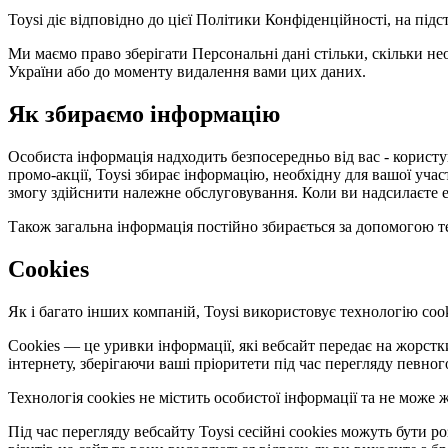
Toysi діє відповідно до цієї Політики Конфіденційності, на під
Ми маємо право зберігати Персональні дані стільки, скільки не
України або до моменту видалення вами цих даних.
Як збираємо інформацію
Особиста інформація надходить безпосередньо від вас - користув
промо-акції, Toysi збирає інформацію, необхідну для вашої уча
змогу здійснити належне обслуговування. Коли ви надсилаєте е
Також загальна інформація постійно збирається за допомогою те
Cookies
Як і багато інших компаній, Toysi використовує технологію cook
Cookies — це уривки інформації, які вебсайт передає на жорст
інтернету, зберігаючи ваші пріоритети під час перегляду певног
Технологія cookies не містить особистої інформації та не мож
Під час перегляду вебсайту Toysi сесійні cookies можуть бути 