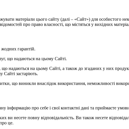
нтажувати матеріали цього сайту (далі – «Сайт») для особистого 
ідомостей про право власності, що містяться у вихідних матеріала
ь жодних гарантій.
слуг, що надаються на цьому Сайті.
уг, що надаються на цьому Сайті, а також до згаданих у них прод
у Сайті застаріють.
 збитки, що виникли внаслідок використання, неможливості викори
чну інформацію про себе і свої контактні дані та приймаєте умов
яких ви несете повну відповідальність. Ви також несете відповідаль
про це.