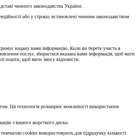
ідставі чинного законодавства України.
денційності або у строки, встановлені чинним законодавством
 отримує надану вами інформацію. Коли ви берете участь в
амовлення послуг, збирається вказана вами інформація, щоб мати
ої пошти, щоб мати змогу відповісти.
сайтом. Ця технологія розширює можливості використання
мацію з вашого жорсткого диска.
 тимчасові cookies використовують для підрахунку кількості