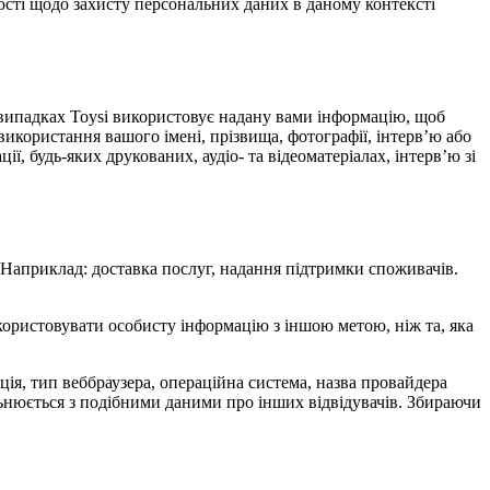
ості щодо захисту персональних даних в даному контексті
х випадках Toysi використовує надану вами інформацію, щоб
використання вашого імені, прізвища, фотографії, інтерв’ю або
ї, будь-яких друкованих, аудіо- та відеоматеріалах, інтерв’ю зі
. Наприклад: доставка послуг, надання підтримки споживачів.
икористовувати особисту інформацію з іншою метою, ніж та, яка
мація, тип веббраузера, операційна система, назва провайдера
альнюється з подібними даними про інших відвідувачів. Збираючи