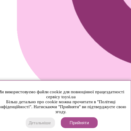
и використовуємо файли cookie для повноцінної працездатності
сервісу toysi.ua
Більш детально про cookie можна прочитати в "Політиці
нфіденційності". Натискаючи "Прийняти" ви підтверджуєте свою
згоду.
Прийняти
Детальніше
© 2026 Toysi.ua