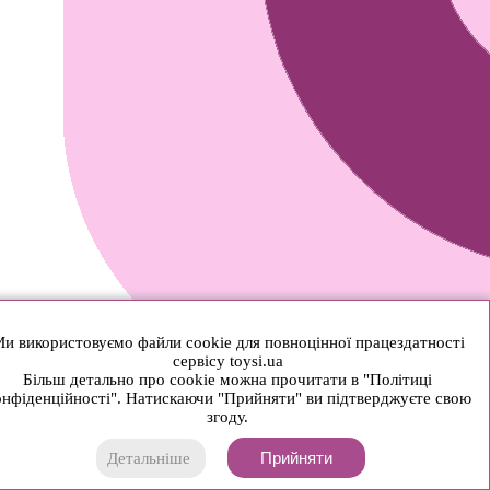
и використовуємо файли cookie для повноцінної працездатності
сервісу toysi.ua
Більш детально про cookie можна прочитати в "Політиці
нфіденційності". Натискаючи "Прийняти" ви підтверджуєте свою
згоду.
Прийняти
Детальніше
© 2026 Toysi.ua