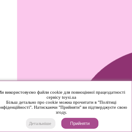
и використовуємо файли cookie для повноцінної працездатності
сервісу toysi.ua
Більш детально про cookie можна прочитати в "Політиці
нфіденційності". Натискаючи "Прийняти" ви підтверджуєте свою
згоду.
Прийняти
Детальніше