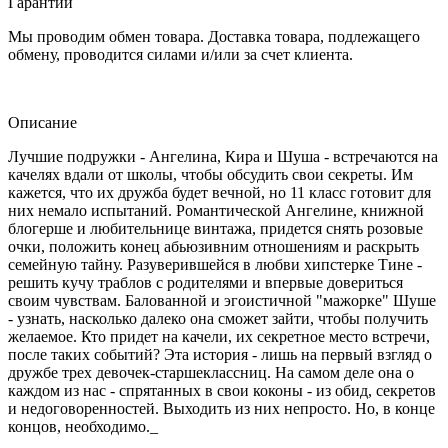
Гарантии
Мы проводим обмен товара. Доставка товара, подлежащего
обмену, проводится силами и/или за счет клиента.
Описание
Лучшие подружки - Ангелина, Кира и Шуша - встречаются на
качелях вдали от школы, чтобы обсудить свои секреты. Им
кажется, что их дружба будет вечной, но 11 класс готовит для
них немало испытаний. Романтической Ангелине, книжной
блогерше и любительнице винтажа, придется снять розовые
очки, положить конец абьюзивним отношениям и раскрыть
семейную тайну. Разуверившейся в любви хипстерке Тине -
решить кучу траблов с родителями и впервые довериться
своим чувствам. Балованной и эгоистичной "мажорке" Шуше
- узнать, насколько далеко она сможет зайти, чтобы получить
желаемое. Кто придет на качели, их секретное место встречи,
после таких событий? Эта история - лишь на первый взгляд о
дружбе трех девочек-старшеклассниц. На самом деле она о
каждом из нас - спрятанных в свои коконы - из обид, секретов
и недоговоренностей. Выходить из них непросто. Но, в конце
концов, необходимо._