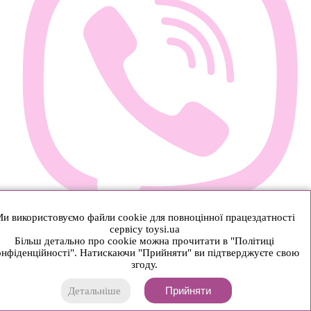
и використовуємо файли cookie для повноцінної працездатності
сервісу toysi.ua
Більш детально про cookie можна прочитати в "Політиці
нфіденційності". Натискаючи "Прийняти" ви підтверджуєте свою
згоду.
Прийняти
Детальніше