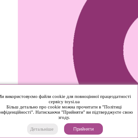
и використовуємо файли cookie для повноцінної працездатності
сервісу toysi.ua
Більш детально про cookie можна прочитати в "Політиці
нфіденційності". Натискаючи "Прийняти" ви підтверджуєте свою
згоду.
Прийняти
Детальніше