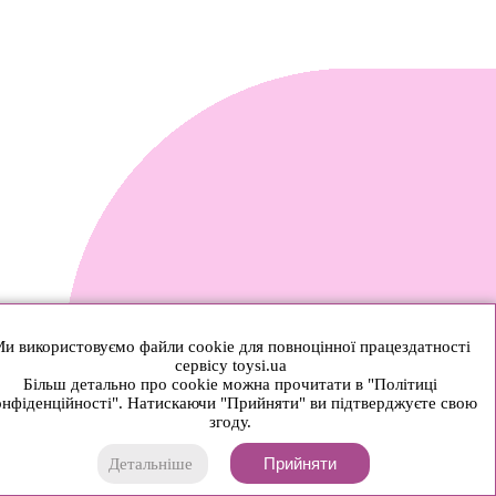
и використовуємо файли cookie для повноцінної працездатності
сервісу toysi.ua
Більш детально про cookie можна прочитати в "Політиці
нфіденційності". Натискаючи "Прийняти" ви підтверджуєте свою
згоду.
Прийняти
Детальніше