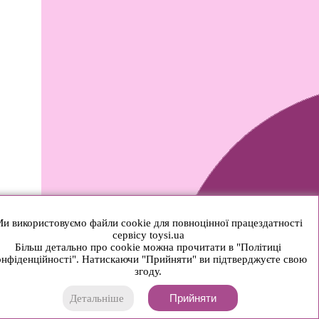
и використовуємо файли cookie для повноцінної працездатності
сервісу toysi.ua
Більш детально про cookie можна прочитати в "Політиці
нфіденційності". Натискаючи "Прийняти" ви підтверджуєте свою
згоду.
Прийняти
Детальніше