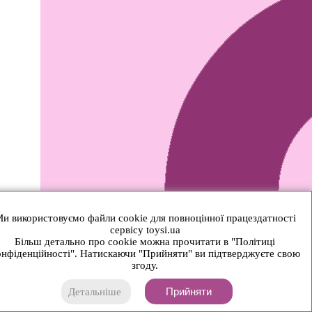
и використовуємо файли cookie для повноцінної працездатності
сервісу toysi.ua
Більш детально про cookie можна прочитати в "Політиці
нфіденційності". Натискаючи "Прийняти" ви підтверджуєте свою
згоду.
Прийняти
Детальніше