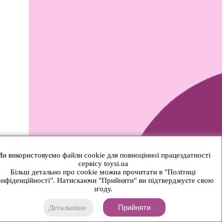
и використовуємо файли cookie для повноцінної працездатності
сервісу toysi.ua
Більш детально про cookie можна прочитати в "Політиці
нфіденційності". Натискаючи "Прийняти" ви підтверджуєте свою
згоду.
Прийняти
Детальніше