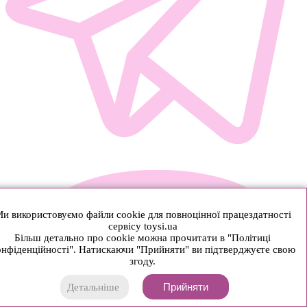
и використовуємо файли cookie для повноцінної працездатності
сервісу toysi.ua
Більш детально про cookie можна прочитати в "Політиці
нфіденційності". Натискаючи "Прийняти" ви підтверджуєте свою
згоду.
Прийняти
Детальніше