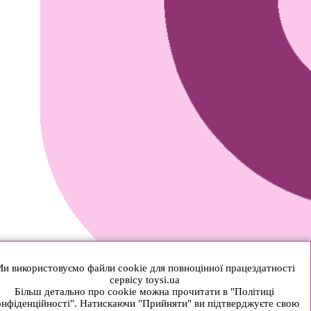
и використовуємо файли cookie для повноцінної працездатності
сервісу toysi.ua
Більш детально про cookie можна прочитати в "Політиці
нфіденційності". Натискаючи "Прийняти" ви підтверджуєте свою