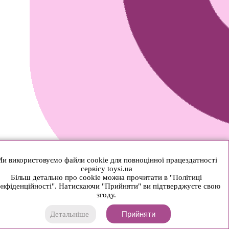
и використовуємо файли cookie для повноцінної працездатності
сервісу toysi.ua
Більш детально про cookie можна прочитати в "Політиці
нфіденційності". Натискаючи "Прийняти" ви підтверджуєте свою
згоду.
Прийняти
Детальніше