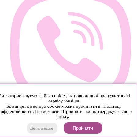
и використовуємо файли cookie для повноцінної працездатності
сервісу toysi.ua
Більш детально про cookie можна прочитати в "Політиці
нфіденційності". Натискаючи "Прийняти" ви підтверджуєте свою
згоду.
Прийняти
Детальніше