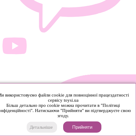
и використовуємо файли cookie для повноцінної працездатності
сервісу toysi.ua
Більш детально про cookie можна прочитати в "Політиці
нфіденційності". Натискаючи "Прийняти" ви підтверджуєте свою
згоду.
Прийняти
Детальніше