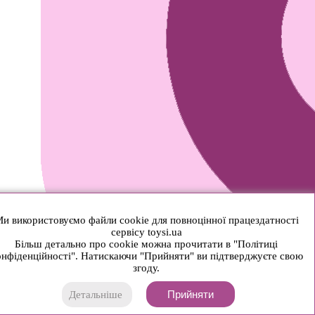
и використовуємо файли cookie для повноцінної працездатності
сервісу toysi.ua
Більш детально про cookie можна прочитати в "Політиці
нфіденційності". Натискаючи "Прийняти" ви підтверджуєте свою
згоду.
Прийняти
Детальніше