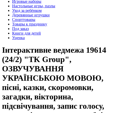
Игровые наборы
Настольные игры, пазлы
Уход за ребёнком
Деревянные игрушки
Спорттовары
Товары к празднику
Под заказ
Книги для детей
Уценка
Інтерактивне ведмежа 19614
(24/2) "TK Group",
ОЗВУЧУВАННЯ
УКРАЇНСЬКОЮ МОВОЮ,
пісні, казки, скоромовки,
загадки, вікторина,
підсвічування, запис голосу,