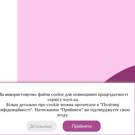
и використовуємо файли cookie для повноцінної працездатності
сервісу toysi.ua
Більш детально про cookie можна прочитати в "Політиці
нфіденційності". Натискаючи "Прийняти" ви підтверджуєте свою
згоду.
Прийняти
Детальніше