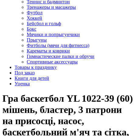
Теннис и бадминтон
Тренажеры и масажеры
Футбол
Хоккей
Бейсбол и гольф
Бокс
Мячики и попрыгунчики
Прыгуны
Фитболы (мячи для фитнесса)
Карематы и коврики
Гимнастические палки и обручи
Спортивные аксессуары
Товары к празднику
Под заказ
Книги для детей
Уценка
Гра баскетбол YL 1022-39 (60)
мішень, бластер, 3 патрони
на присосці, насос,
баскетбольний м'яч та сітка,