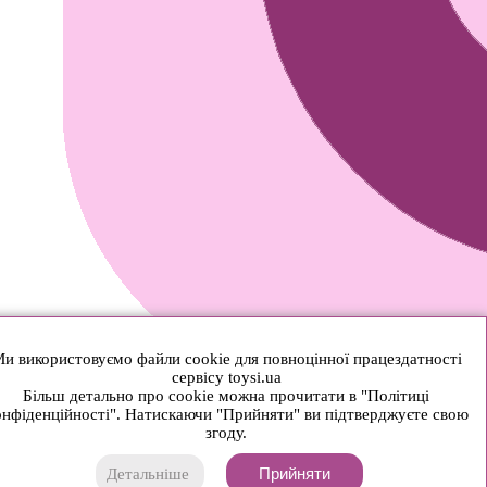
и використовуємо файли cookie для повноцінної працездатності
сервісу toysi.ua
Більш детально про cookie можна прочитати в "Політиці
нфіденційності". Натискаючи "Прийняти" ви підтверджуєте свою
згоду.
Прийняти
Детальніше
© 2026 Toysi.ua