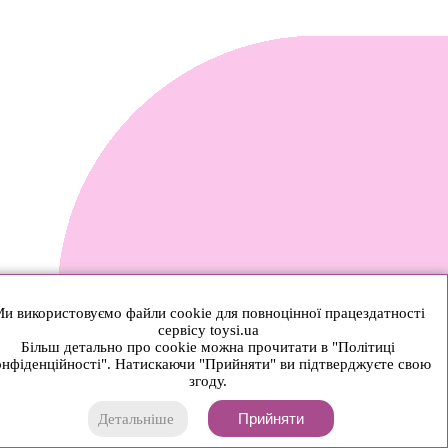
и використовуємо файли cookie для повноцінної працездатності
сервісу toysi.ua
Більш детально про cookie можна прочитати в "Політиці
нфіденційності". Натискаючи "Прийняти" ви підтверджуєте свою
згоду.
Прийняти
Детальніше