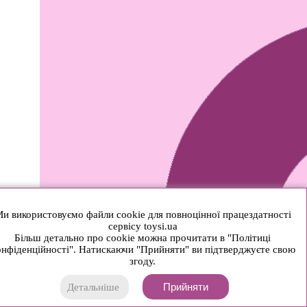
и використовуємо файли cookie для повноцінної працездатності
сервісу toysi.ua
Більш детально про cookie можна прочитати в "Політиці
нфіденційності". Натискаючи "Прийняти" ви підтверджуєте свою
згоду.
Прийняти
Детальніше