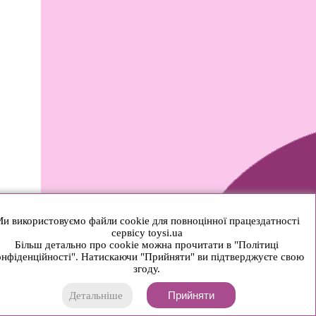
и використовуємо файли cookie для повноцінної працездатності
сервісу toysi.ua
Більш детально про cookie можна прочитати в "Політиці
нфіденційності". Натискаючи "Прийняти" ви підтверджуєте свою
згоду.
Прийняти
Детальніше