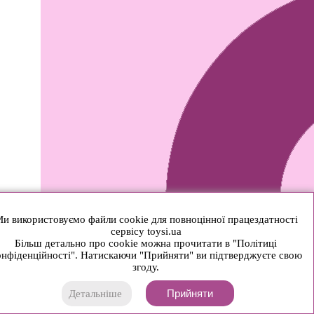
и використовуємо файли cookie для повноцінної працездатності
сервісу toysi.ua
Більш детально про cookie можна прочитати в "Політиці
нфіденційності". Натискаючи "Прийняти" ви підтверджуєте свою
згоду.
Прийняти
Детальніше