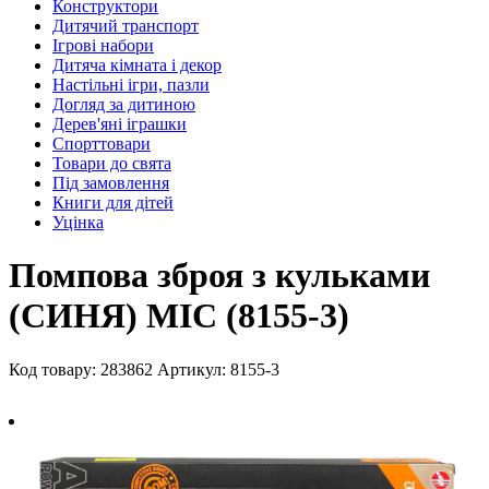
Конструктори
Дитячий транспорт
Ігрові набори
Дитяча кімната і декор
Настільні ігри, пазли
Догляд за дитиною
Дерев'яні іграшки
Спорттовари
Товари до свята
Під замовлення
Книги для дітей
Уцінка
Помпова зброя з кульками
(СИНЯ) MIC (8155-3)
Код товару: 283862
Артикул: 8155-3