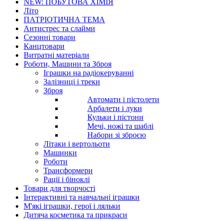
NEW: ПОБУТОВА ХІМІЯ
Літо
ПАТРІОТИЧНА ТЕМА
Антистрес та слайми
Сезонні товари
Канцтовари
Витратні матеріали
Роботи, Машини та Зброя
Іграшки на радіокеруванні
Залізниці і треки
Зброя
Автомати і пістолети
Арбалети і луки
Кульки і пістони
Мечі, ножі та шаблі
Набори зі зброєю
Літаки і вертольоти
Машинки
Роботи
Трансформери
Рації і біноклі
Товари для творчості
Інтерактивні та навчальні іграшки
М'які іграшки, герої і ляльки
Дитяча косметика та прикраси