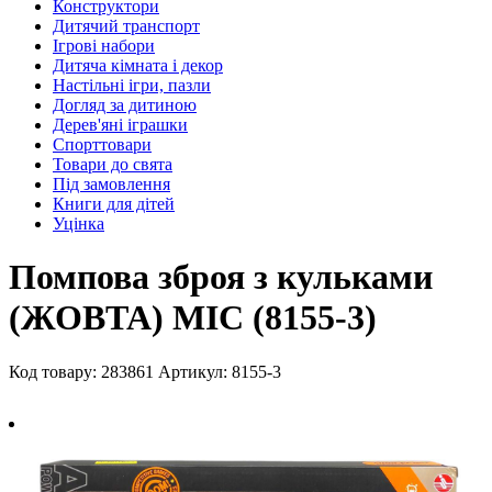
Конструктори
Дитячий транспорт
Ігрові набори
Дитяча кімната і декор
Настільні ігри, пазли
Догляд за дитиною
Дерев'яні іграшки
Спорттовари
Товари до свята
Під замовлення
Книги для дітей
Уцінка
Помпова зброя з кульками
(ЖОВТА) MIC (8155-3)
Код товару: 283861
Артикул: 8155-3