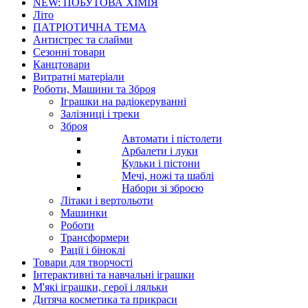
NEW: ПОБУТОВА ХІМІЯ
Літо
ПАТРІОТИЧНА ТЕМА
Антистрес та слайми
Сезонні товари
Канцтовари
Витратні матеріали
Роботи, Машини та Зброя
Іграшки на радіокеруванні
Залізниці і треки
Зброя
Автомати і пістолети
Арбалети і луки
Кульки і пістони
Мечі, ножі та шаблі
Набори зі зброєю
Літаки і вертольоти
Машинки
Роботи
Трансформери
Рації і біноклі
Товари для творчості
Інтерактивні та навчальні іграшки
М'які іграшки, герої і ляльки
Дитяча косметика та прикраси