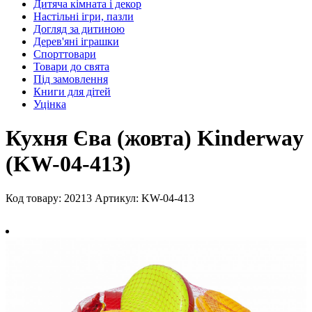
Дитяча кімната і декор
Настільні ігри, пазли
Догляд за дитиною
Дерев'яні іграшки
Спорттовари
Товари до свята
Під замовлення
Книги для дітей
Уцінка
Кухня Єва (жовта) Kinderway
(KW-04-413)
Код товару: 20213
Артикул: KW-04-413