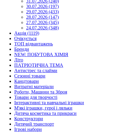
31.07.2026 (240)
30.07.2026 (197)
29.07.2026 (433)
28.07.2026 (147)
27.07.2026 (345)
24.07.2026 (348)
Акція (1119)
Очікується
ТОП відвантажень
Бренди
NEW: ПОБУТОВА ХІМІЯ
Літо
ПАТРІОТИЧНА ТЕМА
Антистрес та слайми
Сезонні товари
Канцтовари
Витратні матеріали
Роботи, Машини та Зброя
Товари для творчості
Інтерактивні та навчальні іграшки
М'які іграшки, герої і ляльки
Дитяча косметика та прикраси
Конструктори
Дитячий транспорт
Ігрові набори