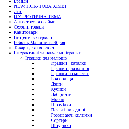
Бренди
NEW: ПОБУТОВА ХІМІЯ
Літо
ПАТРІОТИЧНА ТЕМА
Антистрес та слайми
Сезонні товари
Канцтовари
Витратні матеріали
Роботи, Машини та Зброя
Товари для творчості
Інтерактивні та навчальні іграшки
Іграшки для малюків
Іграшки - каталки
Іграшки для ванної
Іграшки на колесах
Брязкальця
Дзиґи
Кубики
Лабіринти
Мобілі
Пірамідки
Пазли і вкладиші
Розвиваючі килимки
Сортери
Шнурівки