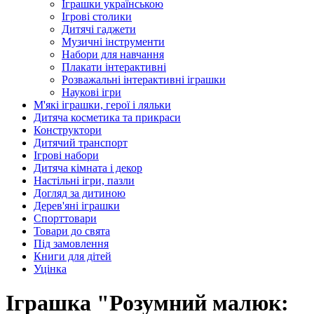
Іграшки українською
Ігрові столики
Дитячі гаджети
Музичні інструменти
Набори для навчання
Плакати інтерактивні
Розважальні інтерактивні іграшки
Наукові ігри
М'які іграшки, герої і ляльки
Дитяча косметика та прикраси
Конструктори
Дитячий транспорт
Ігрові набори
Дитяча кімната і декор
Настільні ігри, пазли
Догляд за дитиною
Дерев'яні іграшки
Спорттовари
Товари до свята
Під замовлення
Книги для дітей
Уцінка
Іграшка "Розумний малюк: