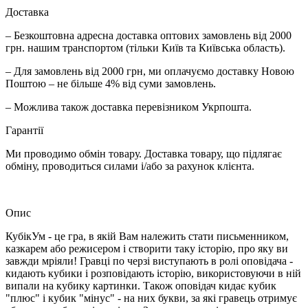
Доставка
– Безкоштовна адресна доставка оптових замовлень від 2000
грн. нашим транспортом (тільки Київ та Київська область).
– Для замовлень від 2000 грн, ми оплачуємо доставку Новою
Поштою – не більше 4% від суми замовлень.
– Можлива також доставка перевізником Укрпошта.
Гарантії
Ми проводимо обмін товару. Доставка товару, що підлягає
обміну, проводиться силами і/або за рахунок клієнта.
Опис
КубікУм - це гра, в якій Вам належить стати письменником,
казкарем або режисером і створити таку історію, про яку ви
завжди мріяли! Гравці по черзі виступають в ролі оповідача -
кидають кубики і розповідають історію, використовуючи в ній
випали на кубику картинки. Також оповідач кидає кубик
"плюс" і кубик "мінус" - на них букви, за які гравець отримує