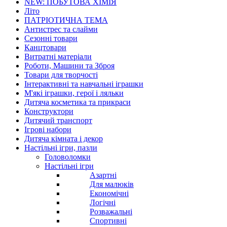
NEW: ПОБУТОВА ХІМІЯ
Літо
ПАТРІОТИЧНА ТЕМА
Антистрес та слайми
Сезонні товари
Канцтовари
Витратні матеріали
Роботи, Машини та Зброя
Товари для творчості
Інтерактивні та навчальні іграшки
М'які іграшки, герої і ляльки
Дитяча косметика та прикраси
Конструктори
Дитячий транспорт
Ігрові набори
Дитяча кімната і декор
Настільні ігри, пазли
Головоломки
Настільні ігри
Азартні
Для малюків
Економічні
Логічні
Розважальні
Спортивні