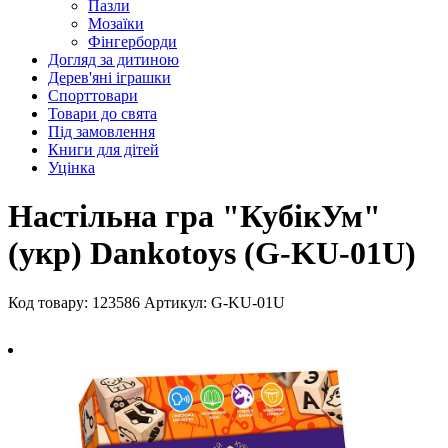
Пазли
Мозаїки
Фінгерборди
Догляд за дитиною
Дерев'яні іграшки
Спорттовари
Товари до свята
Під замовлення
Книги для дітей
Уцінка
Настільна гра "КубікУм"
(укр) Dankotoys (G-KU-01U)
Код товару: 123586
Артикул: G-KU-01U