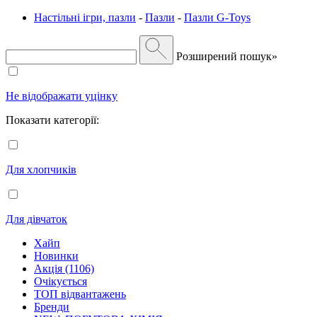
Настільні ігри, пазли
-
Пазли
-
Пазли G-Toys
Розширений пошук»
Не відображати уцінку
Показати категорії:
Для хлопчиків
Для дівчаток
Хайп
Новинки
Акція (1106)
Очікується
ТОП відвантажень
Бренди