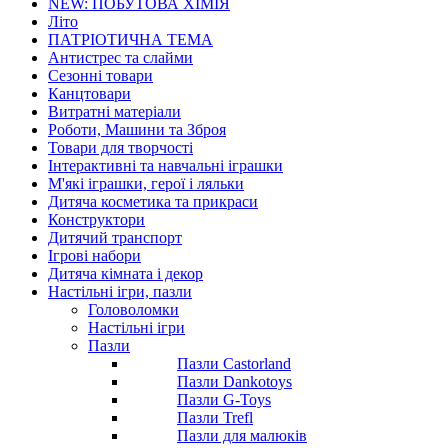
NEW: ПОБУТОВА ХІМІЯ
Літо
ПАТРІОТИЧНА ТЕМА
Антистрес та слайми
Сезонні товари
Канцтовари
Витратні матеріали
Роботи, Машини та Зброя
Товари для творчості
Інтерактивні та навчальні іграшки
М'які іграшки, герої і ляльки
Дитяча косметика та прикраси
Конструктори
Дитячий транспорт
Ігрові набори
Дитяча кімната і декор
Настільні ігри, пазли
Головоломки
Настільні ігри
Пазли
Пазли Castorland
Пазли Dankotoys
Пазли G-Toys
Пазли Trefl
Пазли для малюків