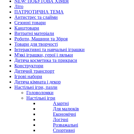
NEW: ПОБУТОВА ХІМІЯ
Літо
ПАТРІОТИЧНА ТЕМА
Антистрес та слайми
Сезонні товари
Канцтовари
Витратні матеріали
Роботи, Машини та Зброя
Товари для творчості
Інтерактивні та навчальні іграшки
М'які іграшки, герої і ляльки
Дитяча косметика та прикраси
Конструктори
Дитячий транспорт
Ігрові набори
Дитяча кімната і декор
Настільні ігри, пазли
Головоломки
Настільні ігри
Азартні
Для малюків
Економічні
Логічні
Розважальні
Спортивні