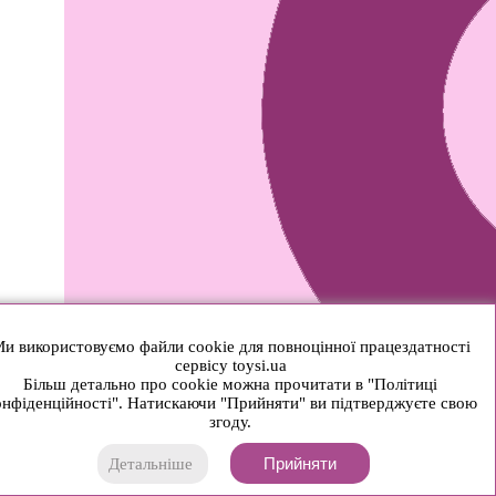
и використовуємо файли cookie для повноцінної працездатності
сервісу toysi.ua
Більш детально про cookie можна прочитати в "Політиці
нфіденційності". Натискаючи "Прийняти" ви підтверджуєте свою
згоду.
Прийняти
Детальніше