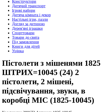
Конструктори
Дитячий транспорт
Ігрові набори
Дитяча кімната і декор
Настільні ігри, пазли
Догляд за дитиною
Дерев'яні іграшки
Спорттовари
Товари до свята
Під замовлення
Книги для дітей
Уцінка
Пістолети з мішенями 1825
ШТРИХ=10045 (24) 2
пістолети, 2 мішені,
підсвічування, звуки, в
коробці MIC (1825-10045)