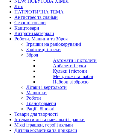
NEW: ПОБУТОВА ХІМІЯ
Літо
ПАТРІОТИЧНА ТЕМА
Антистрес та слайми
Сезонні товари
Канцтовари
Витратні матеріали
Роботи, Машини та Зброя
Іграшки на радіокеруванні
Залізниці і треки
Зброя
Автомати і пістолети
Арбалети і луки
Кульки і пістони
Мечі, ножі та шаблі
Набори зі зброєю
Літаки і вертольоти
Машинки
Роботи
Трансформери
Рації і біноклі
Товари для творчості
Інтерактивні та навчальні іграшки
М'які іграшки, герої і ляльки
Дитяча косметика та прикраси